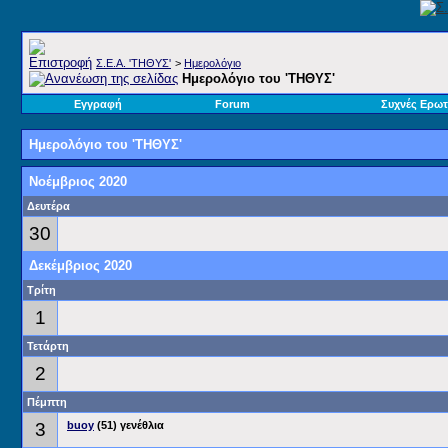
Σ.E.A. 'ΤΗΘΥΣ'
>
Ημερολόγιο
Ημερολόγιο του 'ΤΗΘΥΣ'
Εγγραφή
Forum
Συχνές Ερωτ
Ημερολόγιο του 'ΤΗΘΥΣ'
Νοέμβριος 2020
Δευτέρα
30
Δεκέμβριος 2020
Τρίτη
1
Τετάρτη
2
Πέμπτη
3
buoy
(51) γενέθλια