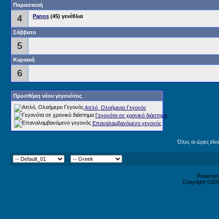
Παρασκευή
4
Panos
(45) γενέθλια
Σάββατο
5
Κυριακή
6
Προσθήκη νέου γεγονότος
Απλό, Ολοήμερο Γεγονός
Γεγονότα σε χρονικό διάστημα
Επαναλαμβανόμενο γεγονός
Όλες οι ώρες είν
Powered b
Copyright ©2000