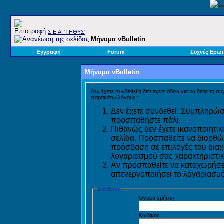
Σ.E.A. 'ΤΗΘΥΣ'
Μήνυμα vBulletin
Εγγραφή
Forum
Συχνές Ερωτ
Μήνυμα vBulletin
Δεν έχετε συνδεθεί ή δεν έχετε άδεια για να δείτε τη σ
παρακάτω λόγους :
Δεν έχετε συνδεθεί. Συμπληρώστ
προσπαθήστε πάλι.
Πιθανώς δεν έχετε ικανοποιητικ
σελίδα. Προσπαθείτε να διορθώ
πρόσβαση σε επιλογές του διαχε
λογαριασμού σας χαρακτηριστικ
Αν προσπαθείτε να καταχωρήσετ
απενεργοποιήσει το λογαριασμό 
Σύνδεση
Όνομα χρήστη:
Κωδικός: