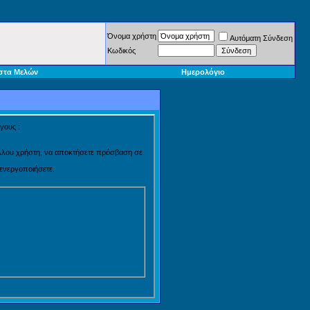
Όνομα χρήστη
Αυτόματη Σύνδεση
Κωδικός
στα Μελών
Ημερολόγιο
γους :
 άλλου χρήστη, να αποκτήσετε πρόσβαση σε
 ενεργοποιήσετε.