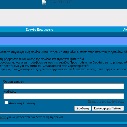
Συχνές Ερωτήσεις
Λί
α δείτε τη συγκεκριμένη σελίδα. Αυτό μπορεί να συμβαίνει εξαιτίας ενός από τους παρακάτω λό
τη φόρμα στο τέλος αυτής της σελίδας και προσπαθήστε πάλι.
προνόμια για να έχετε πρόσβαση σε αυτή τη σελίδα. Προσπαθείτε να διορθώσετε το μήνυμα
η επιτρεπόμενα για τον τύπο του λογαριασμού σας χαρακτηριστικά;
νυμα, ο διαχειριστής ίσως έχει απενεργοποιήσει το λογαριασμό σας, ή να περιμένει να τον
Όνομα χρήστη:
Κωδικός:
Ξεχάσατε τον κωδικό σας;
Αυτόματη Σύνδεση
είτε
για να μπορέσετε να δείτε αυτή τη σελίδα.