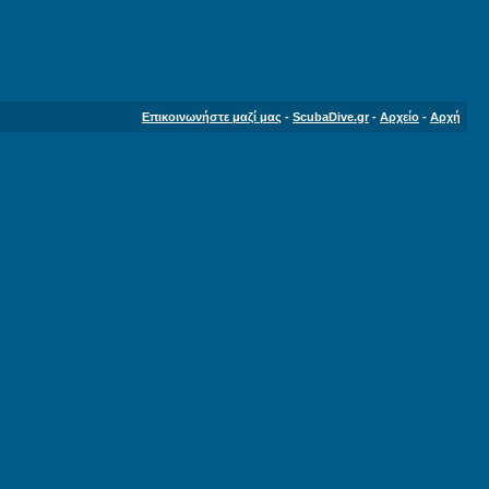
Επικοινωνήστε μαζί μας
-
ScubaDive.gr
-
Αρχείο
-
Αρχή