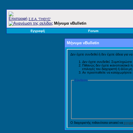
Σ.E.A. 'ΤΗΘΥΣ'
Μήνυμα vBulletin
Εγγραφή
Forum
Μήνυμα vBulletin
Δεν έχετε συνδεθεί ή δεν έχετε άδεια για ν
Δεν έχετε συνδεθεί. Συμπληρώστε 
Πιθανώς δεν έχετε ικανοποιητικά 
επιλογές του διαχειριστή ή άλλα μ
Αν προσπαθείτε να καταχωρήσετε μή
Σύνδεση
Ο διαχειριστής πιθανότατα απαιτεί να
εγγραφ