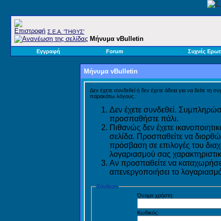
Σ.E.A. 'ΤΗΘΥΣ'
Μήνυμα vBulletin
Εγγραφή
Forum
Συχνές Ερωτ
Μήνυμα vBulletin
Δεν έχετε συνδεθεί ή δεν έχετε άδεια για να δείτε τη σ
παρακάτω λόγους :
Δεν έχετε συνδεθεί. Συμπληρώστ
προσπαθήστε πάλι.
Πιθανώς δεν έχετε ικανοποιητικ
σελίδα. Προσπαθείτε να διορθώ
πρόσβαση σε επιλογές του διαχε
λογαριασμού σας χαρακτηριστικ
Αν προσπαθείτε να καταχωρήσετ
απενεργοποιήσει το λογαριασμό 
Σύνδεση
Όνομα χρήστη:
Κωδικός: