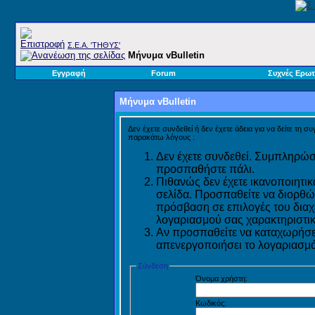
Σ.E.A. 'ΤΗΘΥΣ'
Μήνυμα vBulletin
Εγγραφή
Forum
Συχνές Ερωτ
Μήνυμα vBulletin
Δεν έχετε συνδεθεί ή δεν έχετε άδεια για να δείτε τη σ
παρακάτω λόγους :
Δεν έχετε συνδεθεί. Συμπληρώστ
προσπαθήστε πάλι.
Πιθανώς δεν έχετε ικανοποιητικ
σελίδα. Προσπαθείτε να διορθώ
πρόσβαση σε επιλογές του διαχε
λογαριασμού σας χαρακτηριστικ
Αν προσπαθείτε να καταχωρήσετ
απενεργοποιήσει το λογαριασμό 
Σύνδεση
Όνομα χρήστη:
Κωδικός: