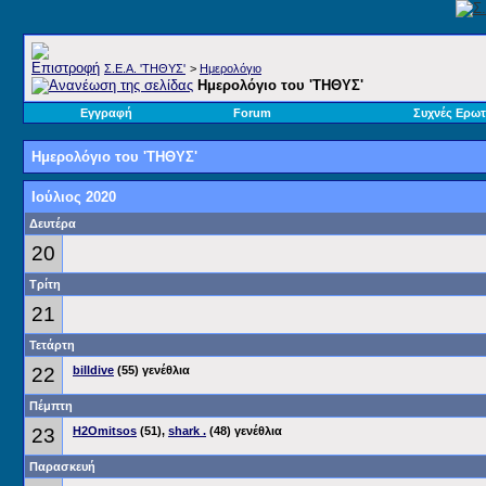
Σ.E.A. 'ΤΗΘΥΣ'
>
Ημερολόγιο
Ημερολόγιο του 'ΤΗΘΥΣ'
Εγγραφή
Forum
Συχνές Ερωτ
Ημερολόγιο του 'ΤΗΘΥΣ'
Ιούλιος 2020
Δευτέρα
20
Τρίτη
21
Τετάρτη
22
billdive
(55) γενέθλια
Πέμπτη
23
H2Omitsos
(51),
shark .
(48) γενέθλια
Παρασκευή