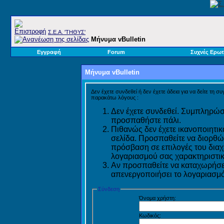
Σ.E.A. 'ΤΗΘΥΣ'
Μήνυμα vBulletin
Εγγραφή
Forum
Συχνές Ερωτ
Μήνυμα vBulletin
Δεν έχετε συνδεθεί ή δεν έχετε άδεια για να δείτε τη σ
παρακάτω λόγους :
Δεν έχετε συνδεθεί. Συμπληρώστ
προσπαθήστε πάλι.
Πιθανώς δεν έχετε ικανοποιητικ
σελίδα. Προσπαθείτε να διορθώ
πρόσβαση σε επιλογές του διαχε
λογαριασμού σας χαρακτηριστικ
Αν προσπαθείτε να καταχωρήσετ
απενεργοποιήσει το λογαριασμό 
Σύνδεση
Όνομα χρήστη:
Κωδικός: