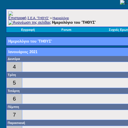
Σ.E.A. 'ΤΗΘΥΣ'
>
Ημερολόγιο
Ημερολόγιο του 'ΤΗΘΥΣ'
Εγγραφή
Forum
Συχνές Ερωτ
Ημερολόγιο του 'ΤΗΘΥΣ'
Ιανουάριος 2021
Δευτέρα
4
Τρίτη
5
Τετάρτη
6
Πέμπτη
7
Παρασκευή