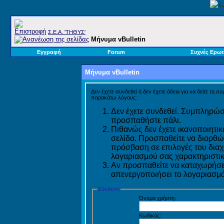
Σ.E.A. 'ΤΗΘΥΣ'
Μήνυμα vBulletin
Εγγραφή
Forum
Συχνές Ερωτ
Μήνυμα vBulletin
Δεν έχετε συνδεθεί ή δεν έχετε άδεια για να δείτε τη σ
παρακάτω λόγους :
Δεν έχετε συνδεθεί. Συμπληρώστ
προσπαθήστε πάλι.
Πιθανώς δεν έχετε ικανοποιητικ
σελίδα. Προσπαθείτε να διορθώ
πρόσβαση σε επιλογές του διαχε
λογαριασμού σας χαρακτηριστικ
Αν προσπαθείτε να καταχωρήσετ
απενεργοποιήσει το λογαριασμό 
Σύνδεση
Όνομα χρήστη:
Κωδικός: