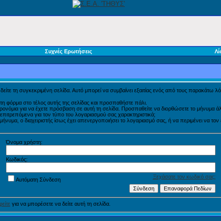
Συχνές Ερωτήσεις
Λί
α δείτε τη συγκεκριμένη σελίδα. Αυτό μπορεί να συμβαίνει εξαιτίας ενός από τους παρακάτω λό
τη φόρμα στο τέλος αυτής της σελίδας και προσπαθήστε πάλι.
προνόμια για να έχετε πρόσβαση σε αυτή τη σελίδα. Προσπαθείτε να διορθώσετε το μήνυμα
η επιτρεπόμενα για τον τύπο του λογαριασμού σας χαρακτηριστικά;
νυμα, ο διαχειριστής ίσως έχει απενεργοποιήσει το λογαριασμό σας, ή να περιμένει να τον
Όνομα χρήστη:
Κωδικός:
Ξεχάσατε τον κωδικό σας;
Αυτόματη Σύνδεση
είτε
για να μπορέσετε να δείτε αυτή τη σελίδα.