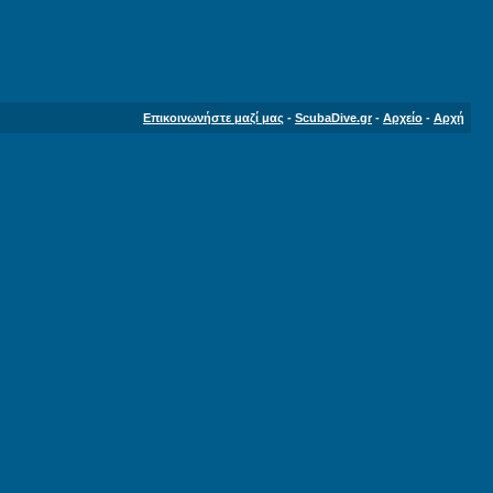
Επικοινωνήστε μαζί μας
-
ScubaDive.gr
-
Αρχείο
-
Αρχή