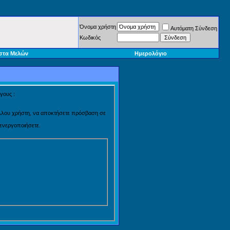
Όνομα χρήστη
Αυτόματη Σύνδεση
Κωδικός
στα Μελών
Ημερολόγιο
γους :
 άλλου χρήστη, να αποκτήσετε πρόσβαση σε
 ενεργοποιήσετε.