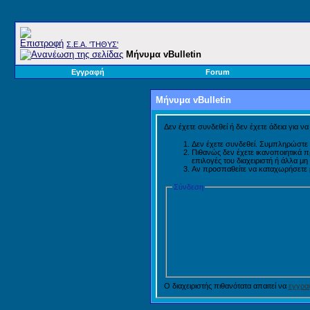
Σ.E.A. 'ΤΗΘΥΣ'
Μήνυμα vBulletin
Εγγραφή
Forum
Μήνυμα vBulletin
Δεν έχετε συνδεθεί ή δεν έχετε άδεια για ν
Δεν έχετε συνδεθεί. Συμπληρώστε 
Πιθανώς δεν έχετε ικανοποιητικά 
επιλογές του διαχειριστή ή άλλα μ
Αν προσπαθείτε να καταχωρήσετε μή
Σύνδεση
Ο διαχειριστής πιθανότατα απαιτεί να
εγγραφ