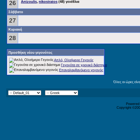
26
Antzoulis
,
nikostratos
(48) γενέθλια
Σάββατο
27
Κυριακή
28
Προσθήκη νέου γεγονότος
Απλό, Ολοήμερο Γεγονός
Γεγονότα σε χρονικό διάστημα
Επαναλαμβανόμενο γεγονός
Όλες οι ώρες είν
Powered b
Copyright ©2000