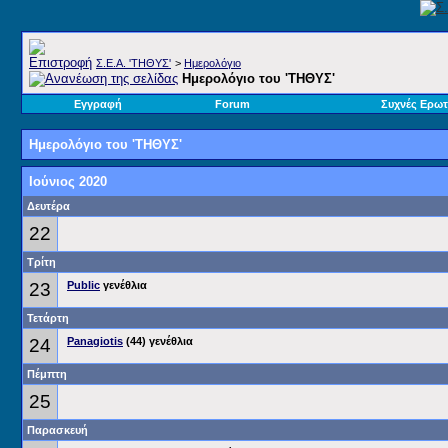
Σ.E.A. 'ΤΗΘΥΣ'
>
Ημερολόγιο
Ημερολόγιο του 'ΤΗΘΥΣ'
Εγγραφή
Forum
Συχνές Ερωτ
Ημερολόγιο του 'ΤΗΘΥΣ'
Ιούνιος 2020
Δευτέρα
22
Τρίτη
23
Public
γενέθλια
Τετάρτη
24
Panagiotis
(44) γενέθλια
Πέμπτη
25
Παρασκευή