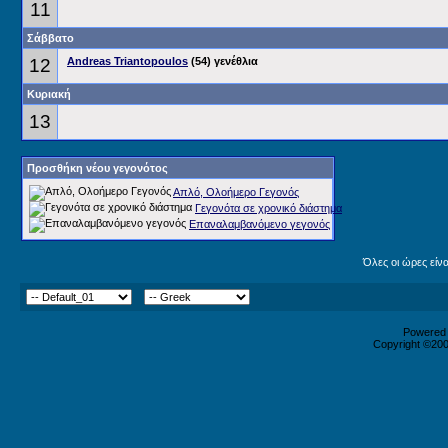
11
Σάββατο
12
Andreas Triantopoulos
(54) γενέθλια
Κυριακή
13
Προσθήκη νέου γεγονότος
Απλό, Ολοήμερο Γεγονός
Γεγονότα σε χρονικό διάστημα
Επαναλαμβανόμενο γεγονός
Όλες οι ώρες είν
Powered b
Copyright ©2000