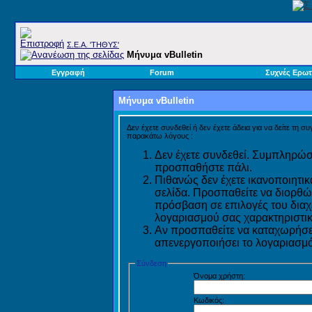
Σ.E.A. 'ΤΗΘΥΣ'
Μήνυμα vBulletin
Εγγραφή
Forum
Συχνές Ερωτ
Μήνυμα vBulletin
Δεν έχετε συνδεθεί ή δεν έχετε άδεια για να δείτε τη σ
παρακάτω λόγους :
Δεν έχετε συνδεθεί. Συμπληρώστ
προσπαθήστε πάλι.
Πιθανώς δεν έχετε ικανοποιητικ
σελίδα. Προσπαθείτε να διορθώ
πρόσβαση σε επιλογές του διαχε
λογαριασμού σας χαρακτηριστικ
Αν προσπαθείτε να καταχωρήσετ
απενεργοποιήσει το λογαριασμό 
Σύνδεση
Όνομα χρήστη:
Κωδικός: