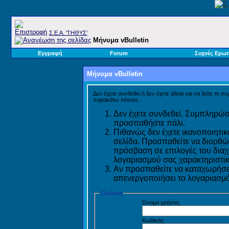
Σ.E.A. 'ΤΗΘΥΣ'
Μήνυμα vBulletin
Εγγραφή
Forum
Συχνές Ερωτ
Μήνυμα vBulletin
Δεν έχετε συνδεθεί ή δεν έχετε άδεια για να δείτε τη σ
παρακάτω λόγους :
Δεν έχετε συνδεθεί. Συμπληρώστ
προσπαθήστε πάλι.
Πιθανώς δεν έχετε ικανοποιητικ
σελίδα. Προσπαθείτε να διορθώ
πρόσβαση σε επιλογές του διαχε
λογαριασμού σας χαρακτηριστικ
Αν προσπαθείτε να καταχωρήσετ
απενεργοποιήσει το λογαριασμό 
Σύνδεση
Όνομα χρήστη:
Κωδικός: