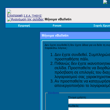
Σ.E.A. 'ΤΗΘΥΣ'
Μήνυμα vBulletin
Εγγραφή
Forum
Συχνές Ερωτ
Μήνυμα vBulletin
Δεν έχετε συνδεθεί ή δεν έχετε άδεια για να δείτε τη σ
παρακάτω λόγους :
Δεν έχετε συνδεθεί. Συμπληρώστ
προσπαθήστε πάλι.
Πιθανώς δεν έχετε ικανοποιητικ
σελίδα. Προσπαθείτε να διορθώ
πρόσβαση σε επιλογές του διαχε
λογαριασμού σας χαρακτηριστικ
Αν προσπαθείτε να καταχωρήσετ
απενεργοποιήσει το λογαριασμό 
Σύνδεση
Όνομα χρήστη:
Κωδικός: