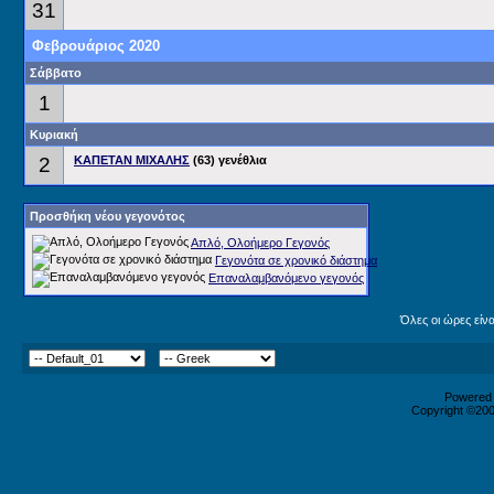
31
Φεβρουάριος 2020
Σάββατο
1
Κυριακή
2
ΚΑΠΕΤΑΝ ΜΙΧΑΛΗΣ
(63) γενέθλια
Προσθήκη νέου γεγονότος
Απλό, Ολοήμερο Γεγονός
Γεγονότα σε χρονικό διάστημα
Επαναλαμβανόμενο γεγονός
Όλες οι ώρες είν
Powered b
Copyright ©2000