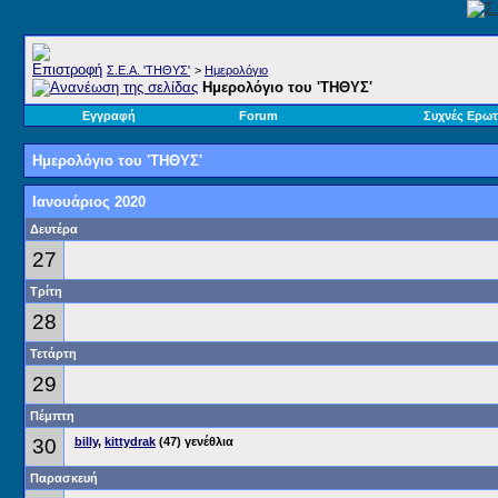
Σ.E.A. 'ΤΗΘΥΣ'
>
Ημερολόγιο
Ημερολόγιο του 'ΤΗΘΥΣ'
Εγγραφή
Forum
Συχνές Ερωτ
Ημερολόγιο του 'ΤΗΘΥΣ'
Ιανουάριος 2020
Δευτέρα
27
Τρίτη
28
Τετάρτη
29
Πέμπτη
30
billy
,
kittydrak
(47) γενέθλια
Παρασκευή