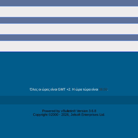
Όλες οι ώρες είναι GMT +2. Η ώρα τώρα είναι
16:56
.
Powered by vBulletin® Version 3.6.8
Copyright ©2000 - 2026, Jelsoft Enterprises Ltd.