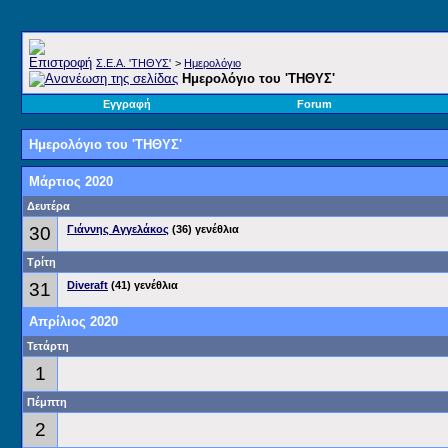
Σ.E.A. 'ΤΗΘΥΣ'
>
Ημερολόγιο
Ημερολόγιο του 'ΤΗΘΥΣ'
Εγγραφή
Forum
Ημερολόγιο του 'ΤΗΘΥΣ'
Μάρτιος 2020
Δευτέρα
30
Γιάννης Αγγελάκος
(36) γενέθλια
Τρίτη
31
Diveraft
(41) γενέθλια
Απρίλιος 2020
Τετάρτη
1
Πέμπτη
2