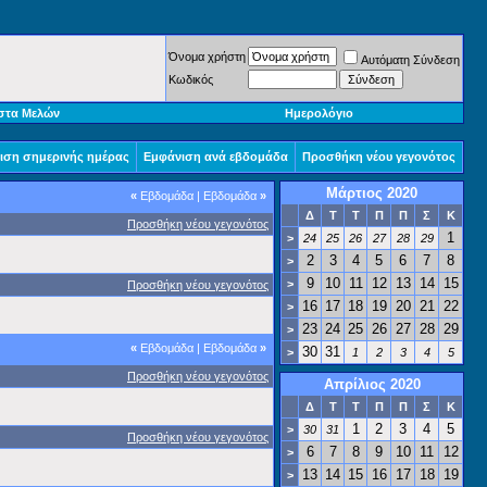
Όνομα χρήστη
Αυτόματη Σύνδεση
Κωδικός
στα Μελών
Ημερολόγιο
ιση σημερινής ημέρας
Εμφάνιση ανά εβδομάδα
Προσθήκη νέου γεγονότος
Μάρτιος 2020
«
Εβδομάδα
|
Εβδομάδα
»
Δ
Τ
Τ
Π
Π
Σ
Κ
Προσθήκη νέου γεγονότος
1
>
24
25
26
27
28
29
2
3
4
5
6
7
8
>
9
10
11
12
13
14
15
>
Προσθήκη νέου γεγονότος
16
17
18
19
20
21
22
>
23
24
25
26
27
28
29
>
«
Εβδομάδα
|
Εβδομάδα
»
30
31
>
1
2
3
4
5
Προσθήκη νέου γεγονότος
Απρίλιος 2020
Δ
Τ
Τ
Π
Π
Σ
Κ
1
2
3
4
5
>
30
31
Προσθήκη νέου γεγονότος
6
7
8
9
10
11
12
>
13
14
15
16
17
18
19
>