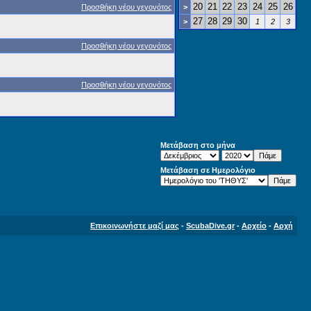
20
21
22
23
24
25
26
Προσθήκη νέου γεγονότος
>
27
28
29
30
>
1
2
3
Προσθήκη νέου γεγονότος
Προσθήκη νέου γεγονότος
Μετάβαση στο μήνα
Μετάβαση σε Ημερολόγιο
Επικοινωνήστε μαζί μας
-
ScubaDive.gr
-
Αρχείο
-
Αρχή