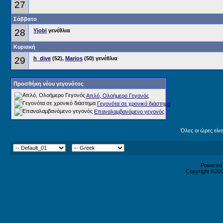
27
Σάββατο
28
Yiobi
γενέθλια
Κυριακή
29
h_dive
(52),
Marios
(50) γενέθλια
Προσθήκη νέου γεγονότος
Απλό, Ολοήμερο Γεγονός
Γεγονότα σε χρονικό διάστημα
Επαναλαμβανόμενο γεγονός
Όλες οι ώρες είν
Powered b
Copyright ©2000