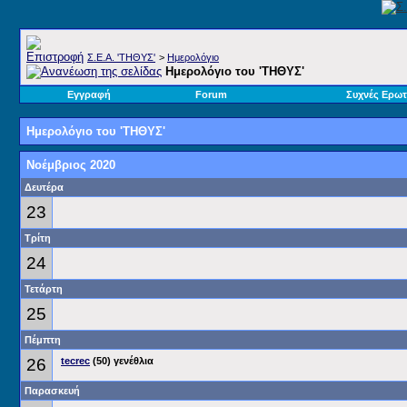
Σ.E.A. 'ΤΗΘΥΣ'
>
Ημερολόγιο
Ημερολόγιο του 'ΤΗΘΥΣ'
Εγγραφή
Forum
Συχνές Ερωτ
Ημερολόγιο του 'ΤΗΘΥΣ'
Νοέμβριος 2020
Δευτέρα
23
Τρίτη
24
Τετάρτη
25
Πέμπτη
26
tecrec
(50) γενέθλια
Παρασκευή