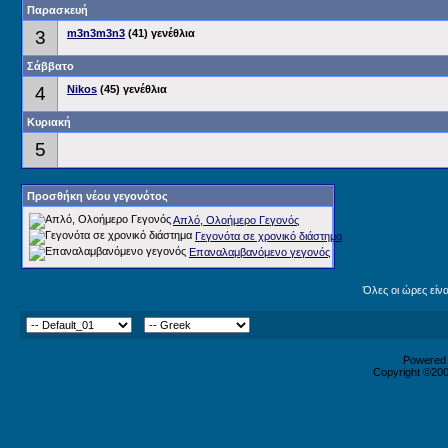
Παρασκευή
3
m3n3m3n3
(41) γενέθλια
Σάββατο
4
Nikos
(45) γενέθλια
Κυριακή
5
Προσθήκη νέου γεγονότος
Απλό, Ολοήμερο Γεγονός
Γεγονότα σε χρονικό διάστημα
Επαναλαμβανόμενο γεγονός
Όλες οι ώρες είν
Powered b
Copyright ©2000