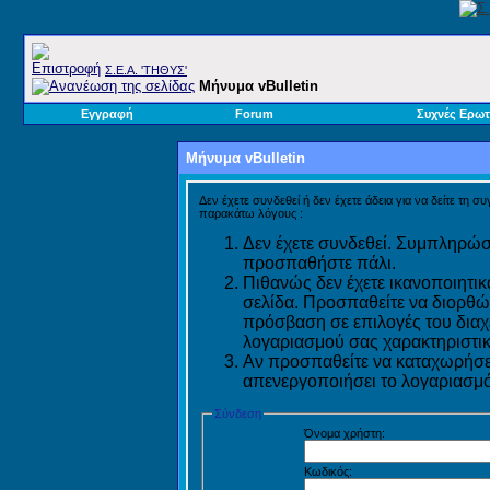
Σ.E.A. 'ΤΗΘΥΣ'
Μήνυμα vBulletin
Εγγραφή
Forum
Συχνές Ερωτ
Μήνυμα vBulletin
Δεν έχετε συνδεθεί ή δεν έχετε άδεια για να δείτε τη σ
παρακάτω λόγους :
Δεν έχετε συνδεθεί. Συμπληρώστ
προσπαθήστε πάλι.
Πιθανώς δεν έχετε ικανοποιητικ
σελίδα. Προσπαθείτε να διορθώ
πρόσβαση σε επιλογές του διαχε
λογαριασμού σας χαρακτηριστικ
Αν προσπαθείτε να καταχωρήσετ
απενεργοποιήσει το λογαριασμό 
Σύνδεση
Όνομα χρήστη:
Κωδικός: