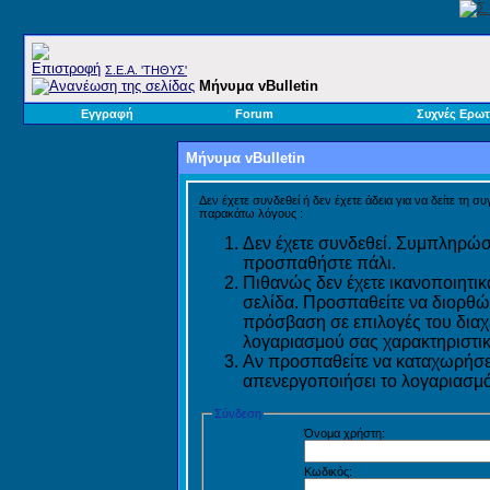
Σ.E.A. 'ΤΗΘΥΣ'
Μήνυμα vBulletin
Εγγραφή
Forum
Συχνές Ερωτ
Μήνυμα vBulletin
Δεν έχετε συνδεθεί ή δεν έχετε άδεια για να δείτε τη σ
παρακάτω λόγους :
Δεν έχετε συνδεθεί. Συμπληρώστ
προσπαθήστε πάλι.
Πιθανώς δεν έχετε ικανοποιητικ
σελίδα. Προσπαθείτε να διορθώ
πρόσβαση σε επιλογές του διαχε
λογαριασμού σας χαρακτηριστικ
Αν προσπαθείτε να καταχωρήσετ
απενεργοποιήσει το λογαριασμό 
Σύνδεση
Όνομα χρήστη:
Κωδικός: