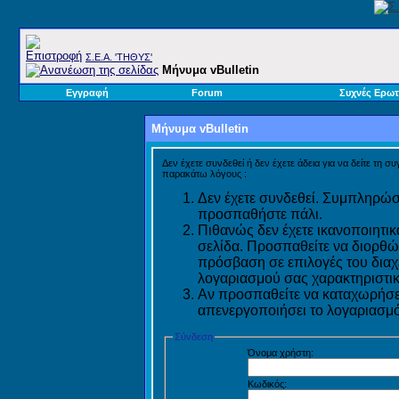
Σ.E.A. 'ΤΗΘΥΣ'
Μήνυμα vBulletin
Εγγραφή
Forum
Συχνές Ερωτ
Μήνυμα vBulletin
Δεν έχετε συνδεθεί ή δεν έχετε άδεια για να δείτε τη σ
παρακάτω λόγους :
Δεν έχετε συνδεθεί. Συμπληρώστ
προσπαθήστε πάλι.
Πιθανώς δεν έχετε ικανοποιητικ
σελίδα. Προσπαθείτε να διορθώ
πρόσβαση σε επιλογές του διαχε
λογαριασμού σας χαρακτηριστικ
Αν προσπαθείτε να καταχωρήσετ
απενεργοποιήσει το λογαριασμό 
Σύνδεση
Όνομα χρήστη:
Κωδικός: