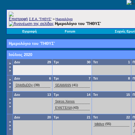
Σ.E.A. 'ΤΗΘΥΣ'
>
Ημερολόγιο
Ημερολόγιο του 'ΤΗΘΥΣ'
Εγγραφή
Forum
Συχνές Ερωτ
Ημερολόγιο του 'ΤΗΘΥΣ'
Ιούλιος 2020
Δευ
29
Τρι
30
Τετ
1
Π
>
>
>
Δευ
6
Τρι
7
Τετ
8
Π
>
>
DiVeBuDDy
(39)
SEAMANN
(41)
>
Δευ
13
Τρι
14
Τετ
15
Π
>
Spiros Xenos
>
>
ΕΥΑΓΓΕΛΙΑ
(43)
Δευ
20
Τρι
21
Τετ
22
Π
>
billdive
(55)
>
>