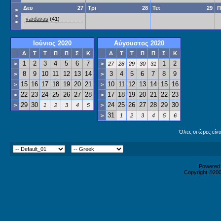
Δευ
27
Τρι
28
Τετ
29
Π
>
>
vardavas
(41)
>
Ιούνιος 2020
Αύγουστος 2020
Δ
Τ
Τ
Π
Π
Σ
Κ
Δ
Τ
Τ
Π
Π
Σ
Κ
1
2
3
4
5
6
7
1
2
>
>
27
28
29
30
31
8
9
10
11
12
13
14
3
4
5
6
7
8
9
>
>
15
16
17
18
19
20
21
10
11
12
13
14
15
16
>
>
22
23
24
25
26
27
28
17
18
19
20
21
22
23
>
>
29
30
24
25
26
27
28
29
30
>
1
2
3
4
5
>
31
>
1
2
3
4
5
6
Όλες οι ώρες είν
Powered b
Copyright ©2000