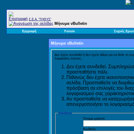
Σ.E.A. 'ΤΗΘΥΣ'
Μήνυμα vBulletin
Εγγραφή
Forum
Συχνές Ερωτ
Μήνυμα vBulletin
Δεν έχετε συνδεθεί ή δεν έχετε άδεια για να δείτε τη σ
παρακάτω λόγους :
Δεν έχετε συνδεθεί. Συμπληρώστ
προσπαθήστε πάλι.
Πιθανώς δεν έχετε ικανοποιητικ
σελίδα. Προσπαθείτε να διορθώ
πρόσβαση σε επιλογές του διαχε
λογαριασμού σας χαρακτηριστικ
Αν προσπαθείτε να καταχωρήσετ
απενεργοποιήσει το λογαριασμό 
Σύνδεση
Όνομα χρήστη:
Κωδικός: