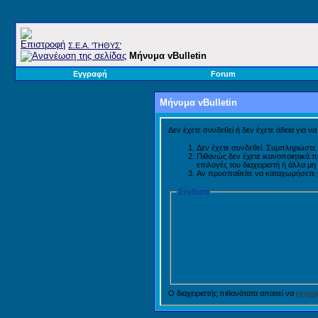
Σ.E.A. 'ΤΗΘΥΣ'
Μήνυμα vBulletin
Εγγραφή
Forum
Μήνυμα vBulletin
Δεν έχετε συνδεθεί ή δεν έχετε άδεια για ν
Δεν έχετε συνδεθεί. Συμπληρώστε 
Πιθανώς δεν έχετε ικανοποιητικά 
επιλογές του διαχειριστή ή άλλα μ
Αν προσπαθείτε να καταχωρήσετε μή
Σύνδεση
Ο διαχειριστής πιθανότατα απαιτεί να
εγγραφ