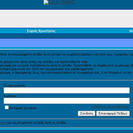
Συχνές Ερωτήσεις
Λί
α δείτε τη συγκεκριμένη σελίδα. Αυτό μπορεί να συμβαίνει εξαιτίας ενός από τους παρακάτω λό
τη φόρμα στο τέλος αυτής της σελίδας και προσπαθήστε πάλι.
προνόμια για να έχετε πρόσβαση σε αυτή τη σελίδα. Προσπαθείτε να διορθώσετε το μήνυμα
η επιτρεπόμενα για τον τύπο του λογαριασμού σας χαρακτηριστικά;
νυμα, ο διαχειριστής ίσως έχει απενεργοποιήσει το λογαριασμό σας, ή να περιμένει να τον
Όνομα χρήστη:
Κωδικός:
Ξεχάσατε τον κωδικό σας;
Αυτόματη Σύνδεση
είτε
για να μπορέσετε να δείτε αυτή τη σελίδα.