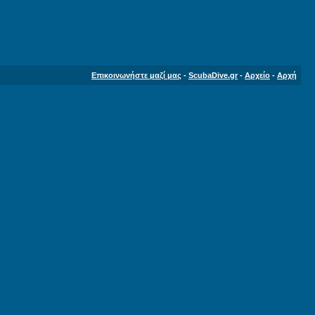
Επικοινωνήστε μαζί μας
-
ScubaDive.gr
-
Αρχείο
-
Αρχή