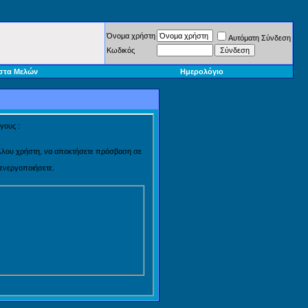
Όνομα χρήστη
Αυτόματη Σύνδεση
Κωδικός
στα Μελών
Ημερολόγιο
γους :
 άλλου χρήστη, να αποκτήσετε πρόσβαση σε
 ενεργοποιήσετε.