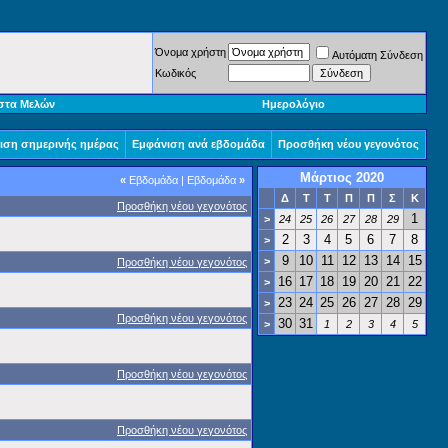
Όνομα χρήστη
Αυτόματη Σύνδεση
Κωδικός
στα Μελών
Ημερολόγιο
ιση σημερινής ημέρας
Εμφάνιση ανά εβδομάδα
Προσθήκη νέου γεγονότος
Μάρτιος 2020
«
Εβδομάδα
|
Εβδομάδα
»
Δ
Τ
Τ
Π
Π
Σ
Κ
Προσθήκη νέου γεγονότος
1
>
24
25
26
27
28
29
2
3
4
5
6
7
8
>
9
10
11
12
13
14
15
>
Προσθήκη νέου γεγονότος
16
17
18
19
20
21
22
>
23
24
25
26
27
28
29
>
Προσθήκη νέου γεγονότος
30
31
>
1
2
3
4
5
Προσθήκη νέου γεγονότος
Προσθήκη νέου γεγονότος