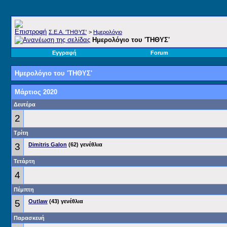
Σ.E.A. 'ΤΗΘΥΣ'
>
Ημερολόγιο
Ημερολόγιο του 'ΤΗΘΥΣ'
Εγγραφή
Forum
Ημερολόγιο του 'ΤΗΘΥΣ'
Μάρτιος 2020
Δευτέρα
2
Τρίτη
3
Dimitris Galon
(62) γενέθλια
Τετάρτη
4
Πέμπτη
5
Outlaw
(43) γενέθλια
Παρασκευή