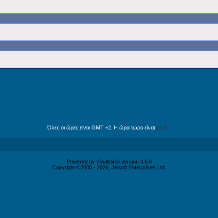
Όλες οι ώρες είναι GMT +2. Η ώρα τώρα είναι
21:46
.
Powered by vBulletin® Version 3.6.8
Copyright ©2000 - 2026, Jelsoft Enterprises Ltd.