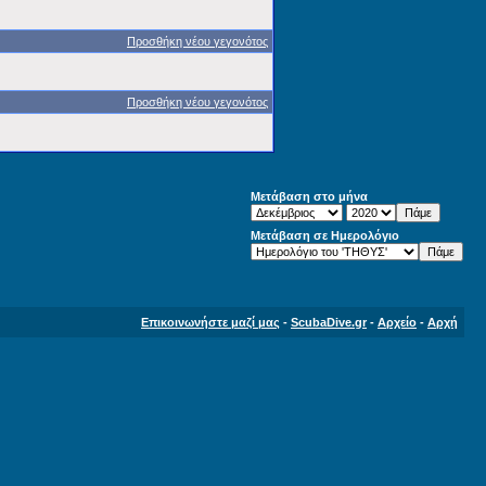
Προσθήκη νέου γεγονότος
Προσθήκη νέου γεγονότος
Μετάβαση στο μήνα
Μετάβαση σε Ημερολόγιο
Επικοινωνήστε μαζί μας
-
ScubaDive.gr
-
Αρχείο
-
Αρχή