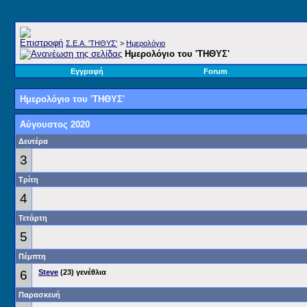
Σ.E.A. 'ΤΗΘΥΣ'
>
Ημερολόγιο
Ημερολόγιο του 'ΤΗΘΥΣ'
Εγγραφή
Forum
Ημερολόγιο του 'ΤΗΘΥΣ'
Αύγουστος 2020
Δευτέρα
3
Τρίτη
4
Τετάρτη
5
Πέμπτη
6
Steve
(23) γενέθλια
Παρασκευή