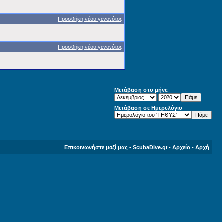
Προσθήκη νέου γεγονότος
Προσθήκη νέου γεγονότος
Μετάβαση στο μήνα
Μετάβαση σε Ημερολόγιο
Επικοινωνήστε μαζί μας
-
ScubaDive.gr
-
Αρχείο
-
Αρχή