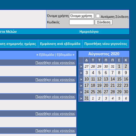
Όνομα χρήστη
Αυτόματη Σύνδεση
Κωδικός
στα Μελών
Ημερολόγιο
ιση σημερινής ημέρας
Εμφάνιση ανά εβδομάδα
Προσθήκη νέου γεγονότος
Αύγουστος 2020
«
Εβδομάδα
|
Εβδομάδα
»
Δ
Τ
Τ
Π
Π
Σ
Κ
Προσθήκη νέου γεγονότος
1
2
>
27
28
29
30
31
3
4
5
6
7
8
9
>
10
11
12
13
14
15
16
>
Προσθήκη νέου γεγονότος
17
18
19
20
21
22
23
>
24
25
26
27
28
29
30
>
Προσθήκη νέου γεγονότος
31
>
1
2
3
4
5
6
Προσθήκη νέου γεγονότος
Προσθήκη νέου γεγονότος