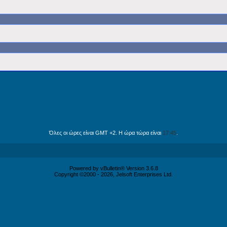
Όλες οι ώρες είναι GMT +2. Η ώρα τώρα είναι
17:45
.
Powered by vBulletin® Version 3.6.8
Copyright ©2000 - 2026, Jelsoft Enterprises Ltd.