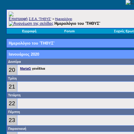
Σ.E.A. 'ΤΗΘΥΣ'
>
Ημερολόγιο
Ημερολόγιο του 'ΤΗΘΥΣ'
Εγγραφή
Forum
Συχνές Ερωτ
Ημερολόγιο του 'ΤΗΘΥΣ'
Ιανουάριος 2020
Δευτέρα
20
MariaG
γενέθλια
Τρίτη
21
Τετάρτη
22
Πέμπτη
23
Παρασκευή