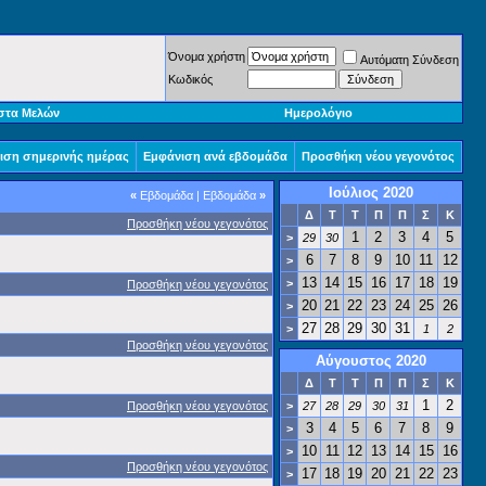
Όνομα χρήστη
Αυτόματη Σύνδεση
Κωδικός
στα Μελών
Ημερολόγιο
ιση σημερινής ημέρας
Εμφάνιση ανά εβδομάδα
Προσθήκη νέου γεγονότος
Ιούλιος 2020
«
Εβδομάδα
|
Εβδομάδα
»
Δ
Τ
Τ
Π
Π
Σ
Κ
Προσθήκη νέου γεγονότος
1
2
3
4
5
>
29
30
6
7
8
9
10
11
12
>
13
14
15
16
17
18
19
>
Προσθήκη νέου γεγονότος
20
21
22
23
24
25
26
>
27
28
29
30
31
>
1
2
Προσθήκη νέου γεγονότος
Αύγουστος 2020
Δ
Τ
Τ
Π
Π
Σ
Κ
1
2
Προσθήκη νέου γεγονότος
>
27
28
29
30
31
3
4
5
6
7
8
9
>
10
11
12
13
14
15
16
>
Προσθήκη νέου γεγονότος
17
18
19
20
21
22
23
>