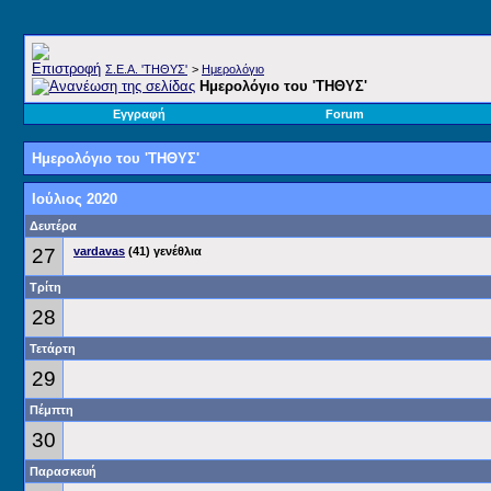
Σ.E.A. 'ΤΗΘΥΣ'
>
Ημερολόγιο
Ημερολόγιο του 'ΤΗΘΥΣ'
Εγγραφή
Forum
Ημερολόγιο του 'ΤΗΘΥΣ'
Ιούλιος 2020
Δευτέρα
27
vardavas
(41) γενέθλια
Τρίτη
28
Τετάρτη
29
Πέμπτη
30
Παρασκευή