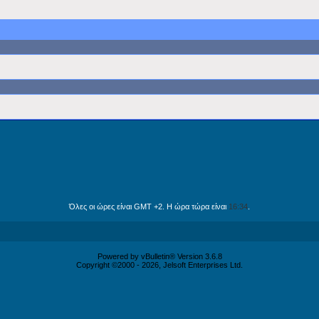
Όλες οι ώρες είναι GMT +2. Η ώρα τώρα είναι
16:34
.
Powered by vBulletin® Version 3.6.8
Copyright ©2000 - 2026, Jelsoft Enterprises Ltd.