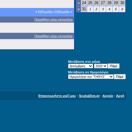
24
25
26
27
28
29
30
>
31
>
1
2
3
4
5
6
«
Εβδομάδα
|
Εβδομάδα
»
Προσθήκη νέου γεγονότος
Προσθήκη νέου γεγονότος
Μετάβαση στο μήνα
Μετάβαση σε Ημερολόγιο
Επικοινωνήστε μαζί μας
-
ScubaDive.gr
-
Αρχείο
-
Αρχή