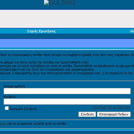
Συχνές Ερωτήσεις
Λί
α δείτε τη συγκεκριμένη σελίδα. Αυτό μπορεί να συμβαίνει εξαιτίας ενός από τους παρακάτω λό
τη φόρμα στο τέλος αυτής της σελίδας και προσπαθήστε πάλι.
προνόμια για να έχετε πρόσβαση σε αυτή τη σελίδα. Προσπαθείτε να διορθώσετε το μήνυμα
η επιτρεπόμενα για τον τύπο του λογαριασμού σας χαρακτηριστικά;
νυμα, ο διαχειριστής ίσως έχει απενεργοποιήσει το λογαριασμό σας, ή να περιμένει να τον
Όνομα χρήστη:
Κωδικός:
Ξεχάσατε τον κωδικό σας;
Αυτόματη Σύνδεση
είτε
για να μπορέσετε να δείτε αυτή τη σελίδα.