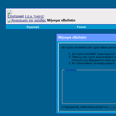
Σ.E.A. 'ΤΗΘΥΣ'
Μήνυμα vBulletin
Εγγραφή
Forum
Μήνυμα vBulletin
Δεν έχετε συνδεθεί ή δεν έχετε άδεια για ν
Δεν έχετε συνδεθεί. Συμπληρώστε 
Πιθανώς δεν έχετε ικανοποιητικά 
επιλογές του διαχειριστή ή άλλα μ
Αν προσπαθείτε να καταχωρήσετε μή
Σύνδεση
Ο διαχειριστής πιθανότατα απαιτεί να
εγγραφ