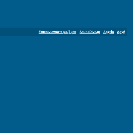
Επικοινωνήστε μαζί μας
-
ScubaDive.gr
-
Αρχείο
-
Αρχή