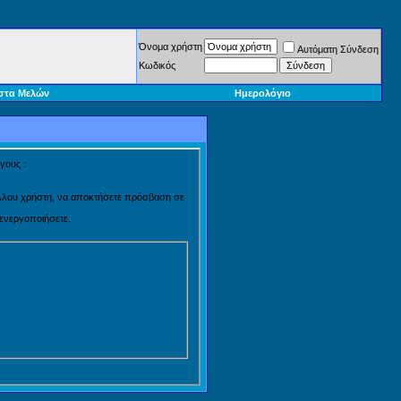
Όνομα χρήστη
Αυτόματη Σύνδεση
Κωδικός
στα Μελών
Ημερολόγιο
γους :
 άλλου χρήστη, να αποκτήσετε πρόσβαση σε
 ενεργοποιήσετε.