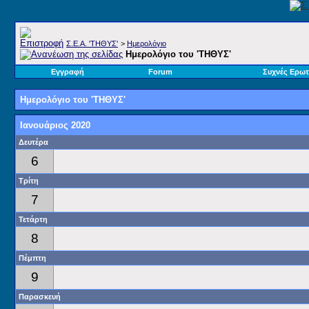
Σ.E.A. 'ΤΗΘΥΣ'
>
Ημερολόγιο
Ημερολόγιο του 'ΤΗΘΥΣ'
Εγγραφή
Forum
Συχνές Ερωτ
Ημερολόγιο του 'ΤΗΘΥΣ'
Ιανουάριος 2020
Δευτέρα
6
Τρίτη
7
Τετάρτη
8
Πέμπτη
9
Παρασκευή