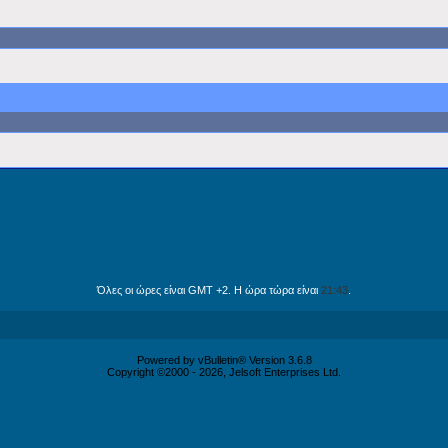
Όλες οι ώρες είναι GMT +2. Η ώρα τώρα είναι
21:43
.
Powered by vBulletin® Version 3.6.8
Copyright ©2000 - 2026, Jelsoft Enterprises Ltd.