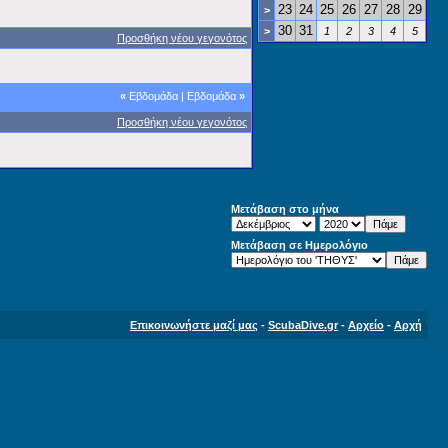
23
24
25
26
27
28
29
>
30
31
>
1
2
3
4
5
Προσθήκη νέου γεγονότος
«
Εβδομάδα
|
Εβδομάδα
»
Προσθήκη νέου γεγονότος
Μετάβαση στο μήνα
Μετάβαση σε Ημερολόγιο
Επικοινωνήστε μαζί μας
-
ScubaDive.gr
-
Αρχείο
-
Αρχή