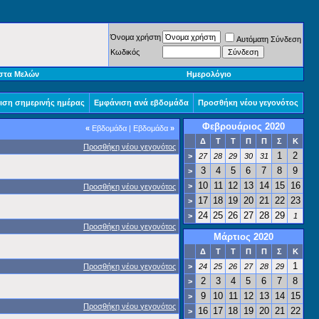
Όνομα χρήστη
Αυτόματη Σύνδεση
Κωδικός
στα Μελών
Ημερολόγιο
ιση σημερινής ημέρας
Εμφάνιση ανά εβδομάδα
Προσθήκη νέου γεγονότος
Φεβρουάριος 2020
«
Εβδομάδα
|
Εβδομάδα
»
Δ
Τ
Τ
Π
Π
Σ
Κ
Προσθήκη νέου γεγονότος
1
2
>
27
28
29
30
31
3
4
5
6
7
8
9
>
10
11
12
13
14
15
16
>
Προσθήκη νέου γεγονότος
17
18
19
20
21
22
23
>
24
25
26
27
28
29
>
1
Προσθήκη νέου γεγονότος
Μάρτιος 2020
Δ
Τ
Τ
Π
Π
Σ
Κ
1
Προσθήκη νέου γεγονότος
>
24
25
26
27
28
29
2
3
4
5
6
7
8
>
9
10
11
12
13
14
15
>
Προσθήκη νέου γεγονότος
16
17
18
19
20
21
22
>