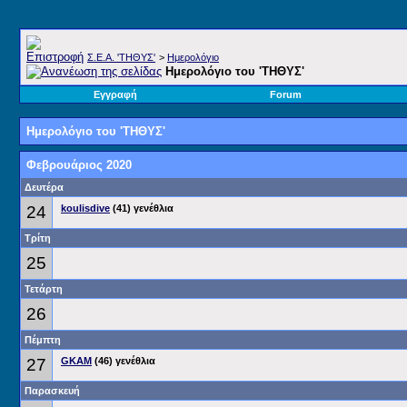
Σ.E.A. 'ΤΗΘΥΣ'
>
Ημερολόγιο
Ημερολόγιο του 'ΤΗΘΥΣ'
Εγγραφή
Forum
Ημερολόγιο του 'ΤΗΘΥΣ'
Φεβρουάριος 2020
Δευτέρα
24
koulisdive
(41) γενέθλια
Τρίτη
25
Τετάρτη
26
Πέμπτη
27
GKAM
(46) γενέθλια
Παρασκευή