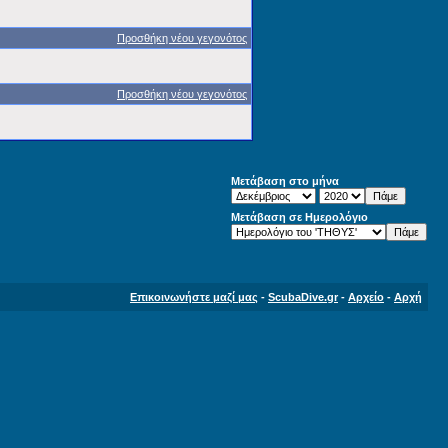
Προσθήκη νέου γεγονότος
Προσθήκη νέου γεγονότος
Μετάβαση στο μήνα
Μετάβαση σε Ημερολόγιο
Επικοινωνήστε μαζί μας
-
ScubaDive.gr
-
Αρχείο
-
Αρχή