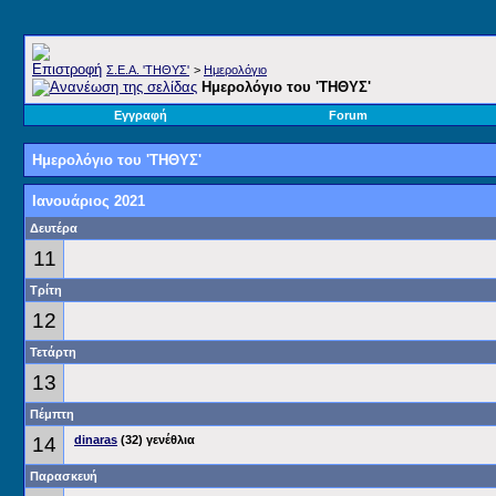
Σ.E.A. 'ΤΗΘΥΣ'
>
Ημερολόγιο
Ημερολόγιο του 'ΤΗΘΥΣ'
Εγγραφή
Forum
Ημερολόγιο του 'ΤΗΘΥΣ'
Ιανουάριος 2021
Δευτέρα
11
Τρίτη
12
Τετάρτη
13
Πέμπτη
14
dinaras
(32) γενέθλια
Παρασκευή