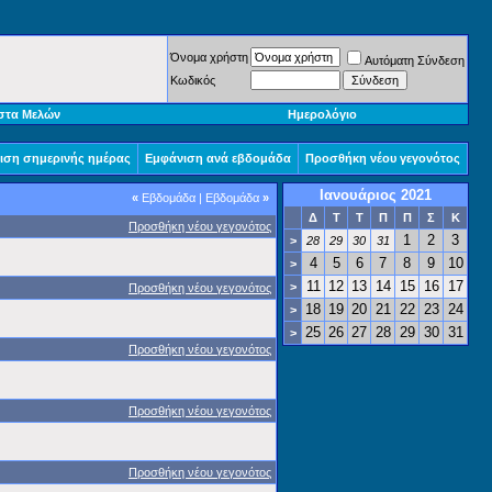
Όνομα χρήστη
Αυτόματη Σύνδεση
Κωδικός
στα Μελών
Ημερολόγιο
ιση σημερινής ημέρας
Εμφάνιση ανά εβδομάδα
Προσθήκη νέου γεγονότος
Ιανουάριος 2021
«
Εβδομάδα
|
Εβδομάδα
»
Δ
Τ
Τ
Π
Π
Σ
Κ
Προσθήκη νέου γεγονότος
1
2
3
>
28
29
30
31
4
5
6
7
8
9
10
>
11
12
13
14
15
16
17
>
Προσθήκη νέου γεγονότος
18
19
20
21
22
23
24
>
25
26
27
28
29
30
31
>
Προσθήκη νέου γεγονότος
Προσθήκη νέου γεγονότος
Προσθήκη νέου γεγονότος