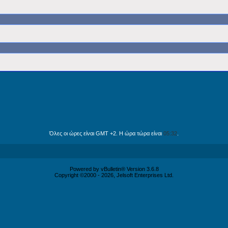
Όλες οι ώρες είναι GMT +2. Η ώρα τώρα είναι
05:32
.
Powered by vBulletin® Version 3.6.8
Copyright ©2000 - 2026, Jelsoft Enterprises Ltd.