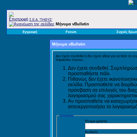
Σ.E.A. 'ΤΗΘΥΣ'
Μήνυμα vBulletin
Εγγραφή
Forum
Συχνές Ερωτ
Μήνυμα vBulletin
Δεν έχετε συνδεθεί ή δεν έχετε άδεια για να δείτε τη σ
παρακάτω λόγους :
Δεν έχετε συνδεθεί. Συμπληρώστ
προσπαθήστε πάλι.
Πιθανώς δεν έχετε ικανοποιητικ
σελίδα. Προσπαθείτε να διορθώ
πρόσβαση σε επιλογές του διαχε
λογαριασμού σας χαρακτηριστικ
Αν προσπαθείτε να καταχωρήσετ
απενεργοποιήσει το λογαριασμό 
Σύνδεση
Όνομα χρήστη:
Κωδικός: