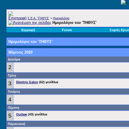
Σ.E.A. 'ΤΗΘΥΣ'
>
Ημερολόγιο
Ημερολόγιο του 'ΤΗΘΥΣ'
Εγγραφή
Forum
Συχνές Ερωτ
Ημερολόγιο του 'ΤΗΘΥΣ'
Μάρτιος 2020
Δευτέρα
2
Τρίτη
3
Dimitris Galon
(62) γενέθλια
Τετάρτη
4
Πέμπτη
5
Outlaw
(43) γενέθλια
Παρασκευή