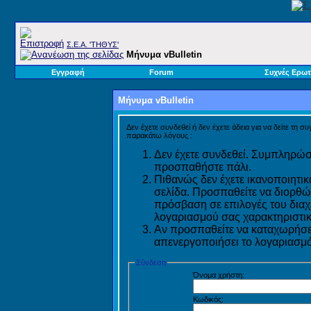
Σ.E.A. 'ΤΗΘΥΣ'
Μήνυμα vBulletin
Εγγραφή
Forum
Συχνές Ερωτ
Μήνυμα vBulletin
Δεν έχετε συνδεθεί ή δεν έχετε άδεια για να δείτε τη σ
παρακάτω λόγους :
Δεν έχετε συνδεθεί. Συμπληρώστ
προσπαθήστε πάλι.
Πιθανώς δεν έχετε ικανοποιητικ
σελίδα. Προσπαθείτε να διορθώ
πρόσβαση σε επιλογές του διαχε
λογαριασμού σας χαρακτηριστικ
Αν προσπαθείτε να καταχωρήσετ
απενεργοποιήσει το λογαριασμό 
Σύνδεση
Όνομα χρήστη:
Κωδικός: