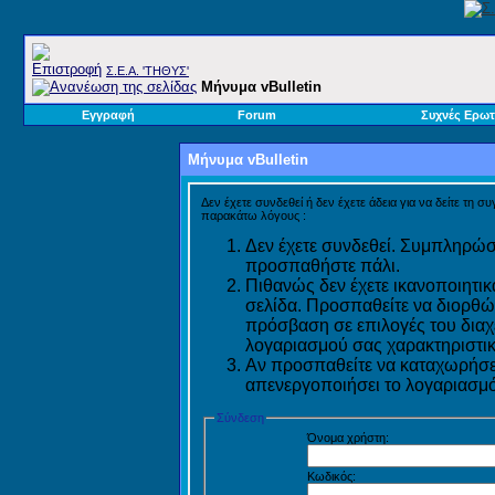
Σ.E.A. 'ΤΗΘΥΣ'
Μήνυμα vBulletin
Εγγραφή
Forum
Συχνές Ερωτ
Μήνυμα vBulletin
Δεν έχετε συνδεθεί ή δεν έχετε άδεια για να δείτε τη σ
παρακάτω λόγους :
Δεν έχετε συνδεθεί. Συμπληρώστ
προσπαθήστε πάλι.
Πιθανώς δεν έχετε ικανοποιητικ
σελίδα. Προσπαθείτε να διορθώ
πρόσβαση σε επιλογές του διαχε
λογαριασμού σας χαρακτηριστικ
Αν προσπαθείτε να καταχωρήσετ
απενεργοποιήσει το λογαριασμό 
Σύνδεση
Όνομα χρήστη:
Κωδικός: