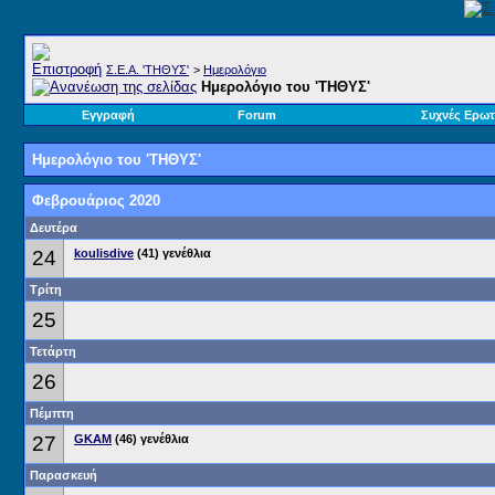
Σ.E.A. 'ΤΗΘΥΣ'
>
Ημερολόγιο
Ημερολόγιο του 'ΤΗΘΥΣ'
Εγγραφή
Forum
Συχνές Ερωτ
Ημερολόγιο του 'ΤΗΘΥΣ'
Φεβρουάριος 2020
Δευτέρα
24
koulisdive
(41) γενέθλια
Τρίτη
25
Τετάρτη
26
Πέμπτη
27
GKAM
(46) γενέθλια
Παρασκευή