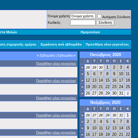
Όνομα χρήστη
Αυτόματη Σύνδεση
Κωδικός
στα Μελών
Ημερολόγιο
ιση σημερινής ημέρας
Εμφάνιση ανά εβδομάδα
Προσθήκη νέου γεγονότος
Οκτώβριος 2020
«
Εβδομάδα
|
Εβδομάδα
»
Δ
Τ
Τ
Π
Π
Σ
Κ
Προσθήκη νέου γεγονότος
1
2
3
4
>
28
29
30
5
6
7
8
9
10
11
>
12
13
14
15
16
17
18
>
Προσθήκη νέου γεγονότος
19
20
21
22
23
24
25
>
26
27
28
29
30
31
>
1
Προσθήκη νέου γεγονότος
Νοέμβριος 2020
Δ
Τ
Τ
Π
Π
Σ
Κ
1
Προσθήκη νέου γεγονότος
>
26
27
28
29
30
31
2
3
4
5
6
7
8
>
9
10
11
12
13
14
15
>
Προσθήκη νέου γεγονότος
16
17
18
19
20
21
22
>