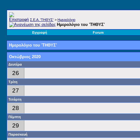
Σ.E.A. 'ΤΗΘΥΣ'
>
Ημερολόγιο
Ημερολόγιο του 'ΤΗΘΥΣ'
Εγγραφή
Forum
Ημερολόγιο του 'ΤΗΘΥΣ'
Οκτώβριος 2020
Δευτέρα
26
Τρίτη
27
Τετάρτη
28
Πέμπτη
29
Παρασκευή