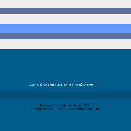
Όλες οι ώρες είναι GMT +2. Η ώρα τώρα είναι
11:14
.
Powered by vBulletin® Version 3.6.8
Copyright ©2000 - 2026, Jelsoft Enterprises Ltd.