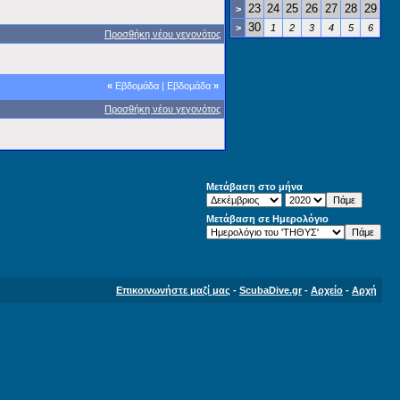
23
24
25
26
27
28
29
>
30
>
1
2
3
4
5
6
Προσθήκη νέου γεγονότος
«
Εβδομάδα
|
Εβδομάδα
»
Προσθήκη νέου γεγονότος
Μετάβαση στο μήνα
Μετάβαση σε Ημερολόγιο
Επικοινωνήστε μαζί μας
-
ScubaDive.gr
-
Αρχείο
-
Αρχή