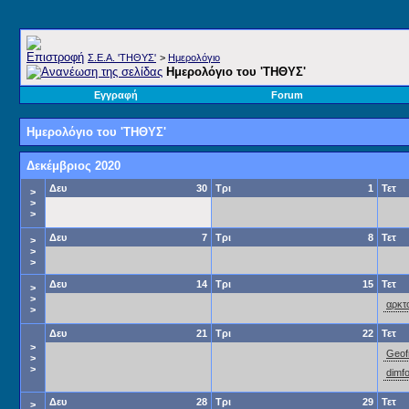
Σ.E.A. 'ΤΗΘΥΣ'
>
Ημερολόγιο
Ημερολόγιο του 'ΤΗΘΥΣ'
Εγγραφή
Forum
Ημερολόγιο του 'ΤΗΘΥΣ'
Δεκέμβριος 2020
Δευ
30
Τρι
1
Τετ
>
>
>
Δευ
7
Τρι
8
Τετ
>
>
>
Δευ
14
Τρι
15
Τετ
>
>
αρκτ
>
Δευ
21
Τρι
22
Τετ
>
Geof
>
>
dimf
Δευ
28
Τρι
29
Τετ
>