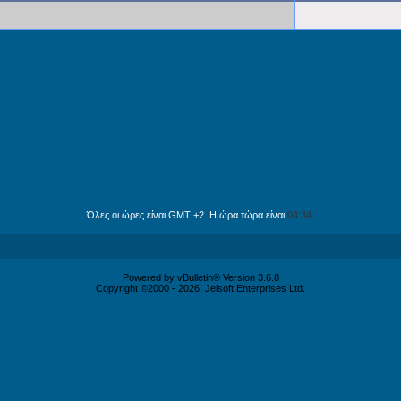
Όλες οι ώρες είναι GMT +2. Η ώρα τώρα είναι
04:34
.
Powered by vBulletin® Version 3.6.8
Copyright ©2000 - 2026, Jelsoft Enterprises Ltd.