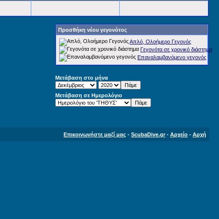
Προσθήκη νέου γεγονότος
Απλό, Ολοήμερο Γεγονός
Γεγονότα σε χρονικό διάστημα
Επαναλαμβανόμενο γεγονός
Μετάβαση στο μήνα
Μετάβαση σε Ημερολόγιο
Επικοινωνήστε μαζί μας
-
ScubaDive.gr
-
Αρχείο
-
Αρχή