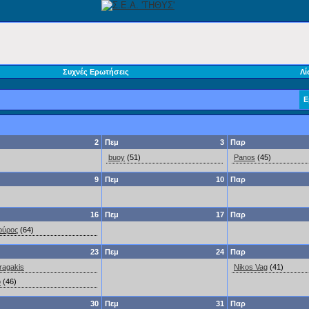
Συχνές Ερωτήσεις
Λί
Ε
2
Πεμ
3
Παρ
buoy
(51)
Panos
(45)
9
Πεμ
10
Παρ
16
Πεμ
17
Παρ
ούρος
(64)
23
Πεμ
24
Παρ
ragakis
Nikos Vag
(41)
o
(46)
30
Πεμ
31
Παρ