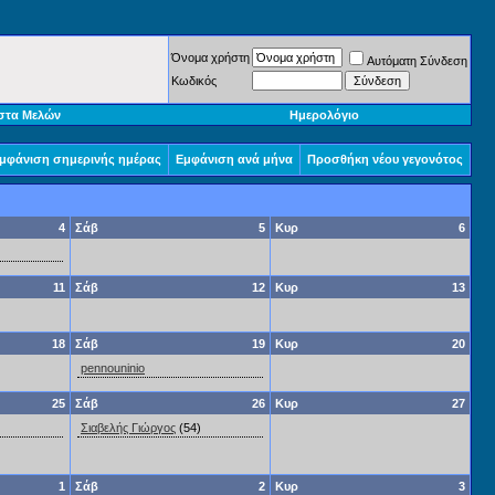
Όνομα χρήστη
Αυτόματη Σύνδεση
Κωδικός
στα Μελών
Ημερολόγιο
μφάνιση σημερινής ημέρας
Εμφάνιση ανά μήνα
Προσθήκη νέου γεγονότος
4
Σάβ
5
Κυρ
6
11
Σάβ
12
Κυρ
13
18
Σάβ
19
Κυρ
20
pennouninio
25
Σάβ
26
Κυρ
27
Σιαβελής Γιώργος
(54)
1
Σάβ
2
Κυρ
3