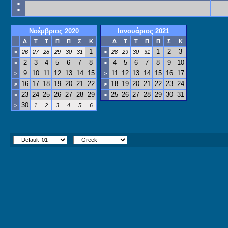
>
>
Νοέμβριος 2020
Ιανουάριος 2021
Δ
Τ
Τ
Π
Π
Σ
Κ
Δ
Τ
Τ
Π
Π
Σ
Κ
1
1
2
3
>
26
27
28
29
30
31
>
28
29
30
31
2
3
4
5
6
7
8
4
5
6
7
8
9
10
>
>
9
10
11
12
13
14
15
11
12
13
14
15
16
17
>
>
16
17
18
19
20
21
22
18
19
20
21
22
23
24
>
>
23
24
25
26
27
28
29
25
26
27
28
29
30
31
>
>
30
>
1
2
3
4
5
6