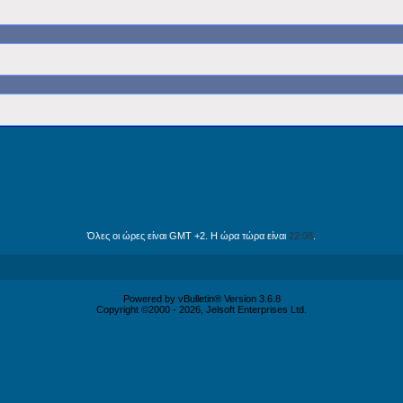
Όλες οι ώρες είναι GMT +2. Η ώρα τώρα είναι
22:08
.
Powered by vBulletin® Version 3.6.8
Copyright ©2000 - 2026, Jelsoft Enterprises Ltd.