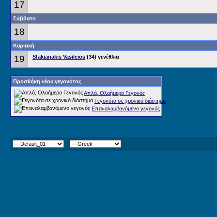
17
Σάββατο
18
Κυριακή
19
Sfakianakis Vasileios
(34) γενέθλια
Προσθήκη νέου γεγονότος
Απλό, Ολοήμερο Γεγονός
Γεγονότα σε χρονικό διάστημα
Επαναλαμβανόμενο γεγονός