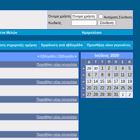
Όνομα χρήστη
Αυτόματη Σύνδεση
Κωδικός
στα Μελών
Ημερολόγιο
ιση σημερινής ημέρας
Εμφάνιση ανά εβδομάδα
Προσθήκη νέου γεγονότος
Ιούλιος 2020
«
Εβδομάδα
|
Εβδομάδα
»
Δ
Τ
Τ
Π
Π
Σ
Κ
Προσθήκη νέου γεγονότος
1
2
3
4
5
>
29
30
6
7
8
9
10
11
12
>
13
14
15
16
17
18
19
>
Προσθήκη νέου γεγονότος
20
21
22
23
24
25
26
>
27
28
29
30
31
>
1
2
Προσθήκη νέου γεγονότος
Προσθήκη νέου γεγονότος
Προσθήκη νέου γεγονότος