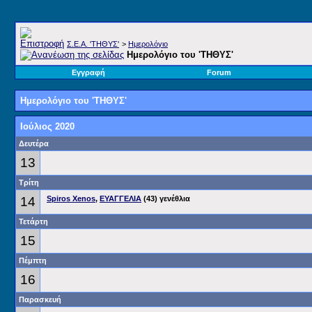
Σ.E.A. 'ΤΗΘΥΣ'
>
Ημερολόγιο
Ημερολόγιο του 'ΤΗΘΥΣ'
Εγγραφή
Forum
Ημερολόγιο του 'ΤΗΘΥΣ'
Ιούλιος 2020
Δευτέρα
13
Τρίτη
14
Spiros Xenos
,
ΕΥΑΓΓΕΛΙΑ
(43) γενέθλια
Τετάρτη
15
Πέμπτη
16
Παρασκευή