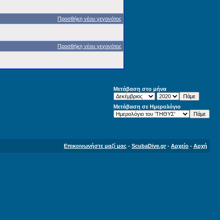
Προσθήκη νέου γεγονότος
Προσθήκη νέου γεγονότος
Μετάβαση στο μήνα
Μετάβαση σε Ημερολόγιο
Επικοινωνήστε μαζί μας
-
ScubaDive.gr
-
Αρχείο
-
Αρχή