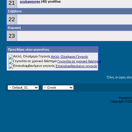
21
scubageorge
(40) γενέθλια
Σάββατο
22
Κυριακή
23
Προσθήκη νέου γεγονότος
Απλό, Ολοήμερο Γεγονός
Γεγονότα σε χρονικό διάστημα
Επαναλαμβανόμενο γεγονός
Όλες οι ώρες είν
Powered b
Copyright ©2000