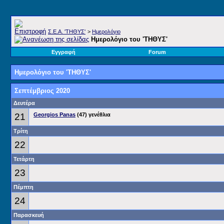
Σ.E.A. 'ΤΗΘΥΣ'
>
Ημερολόγιο
Ημερολόγιο του 'ΤΗΘΥΣ'
Εγγραφή
Forum
Ημερολόγιο του 'ΤΗΘΥΣ'
Σεπτέμβριος 2020
Δευτέρα
21
Georgios Panas
(47) γενέθλια
Τρίτη
22
Τετάρτη
23
Πέμπτη
24
Παρασκευή