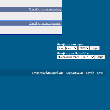
Προσθήκη νέου γεγονότος
Προσθήκη νέου γεγονότος
Μετάβαση στο μήνα
Μετάβαση σε Ημερολόγιο
Επικοινωνήστε μαζί μας
-
ScubaDive.gr
-
Αρχείο
-
Αρχή