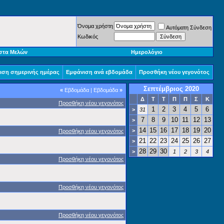
Όνομα χρήστη
Αυτόματη Σύνδεση
Κωδικός
στα Μελών
Ημερολόγιο
ιση σημερινής ημέρας
Εμφάνιση ανά εβδομάδα
Προσθήκη νέου γεγονότος
Σεπτέμβριος 2020
«
Εβδομάδα
|
Εβδομάδα
»
Δ
Τ
Τ
Π
Π
Σ
Κ
Προσθήκη νέου γεγονότος
1
2
3
4
5
6
>
31
7
8
9
10
11
12
13
>
14
15
16
17
18
19
20
>
Προσθήκη νέου γεγονότος
21
22
23
24
25
26
27
>
28
29
30
>
1
2
3
4
Προσθήκη νέου γεγονότος
Προσθήκη νέου γεγονότος
Προσθήκη νέου γεγονότος