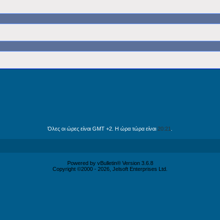
Όλες οι ώρες είναι GMT +2. Η ώρα τώρα είναι
20:21
.
Powered by vBulletin® Version 3.6.8
Copyright ©2000 - 2026, Jelsoft Enterprises Ltd.