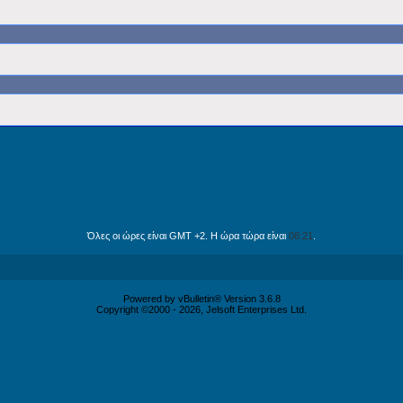
Όλες οι ώρες είναι GMT +2. Η ώρα τώρα είναι
08:21
.
Powered by vBulletin® Version 3.6.8
Copyright ©2000 - 2026, Jelsoft Enterprises Ltd.