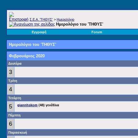
Σ.E.A. 'ΤΗΘΥΣ'
>
Ημερολόγιο
Ημερολόγιο του 'ΤΗΘΥΣ'
Εγγραφή
Forum
Ημερολόγιο του 'ΤΗΘΥΣ'
Φεβρουάριος 2020
Δευτέρα
3
Τρίτη
4
Τετάρτη
5
giannhskom
(48) γενέθλια
Πέμπτη
6
Παρασκευή