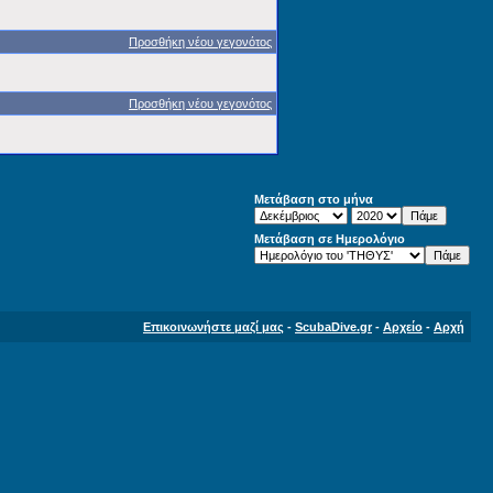
Προσθήκη νέου γεγονότος
Προσθήκη νέου γεγονότος
Μετάβαση στο μήνα
Μετάβαση σε Ημερολόγιο
Επικοινωνήστε μαζί μας
-
ScubaDive.gr
-
Αρχείο
-
Αρχή