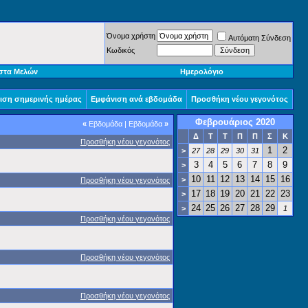
Όνομα χρήστη
Αυτόματη Σύνδεση
Κωδικός
στα Μελών
Ημερολόγιο
ιση σημερινής ημέρας
Εμφάνιση ανά εβδομάδα
Προσθήκη νέου γεγονότος
Φεβρουάριος 2020
«
Εβδομάδα
|
Εβδομάδα
»
Δ
Τ
Τ
Π
Π
Σ
Κ
Προσθήκη νέου γεγονότος
1
2
>
27
28
29
30
31
3
4
5
6
7
8
9
>
10
11
12
13
14
15
16
>
Προσθήκη νέου γεγονότος
17
18
19
20
21
22
23
>
24
25
26
27
28
29
>
1
Προσθήκη νέου γεγονότος
Προσθήκη νέου γεγονότος
Προσθήκη νέου γεγονότος