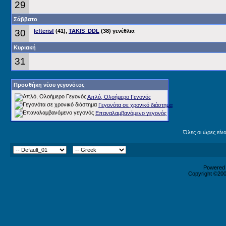
29
Σάββατο
30
lefterisf
(41),
TAKIS_DDL
(38) γενέθλια
Κυριακή
31
Προσθήκη νέου γεγονότος
Απλό, Ολοήμερο Γεγονός
Γεγονότα σε χρονικό διάστημα
Επαναλαμβανόμενο γεγονός
Όλες οι ώρες είν
Powered b
Copyright ©2000