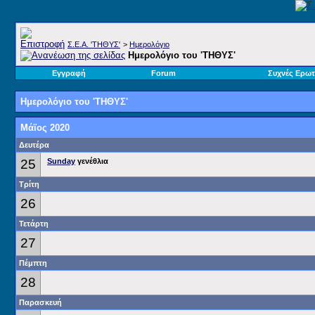
Σ.E.A. 'ΤΗΘΥΣ'
>
Ημερολόγιο
Ημερολόγιο του 'ΤΗΘΥΣ'
Εγγραφή
Forum
Συχνές Ερωτ
Ημερολόγιο του 'ΤΗΘΥΣ'
Μάϊος 2020
Δευτέρα
25
Sunday
γενέθλια
Τρίτη
26
Τετάρτη
27
Πέμπτη
28
Παρασκευή