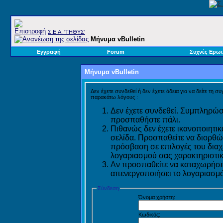
Σ.E.A. 'ΤΗΘΥΣ'
Μήνυμα vBulletin
Εγγραφή
Forum
Συχνές Ερωτ
Μήνυμα vBulletin
Δεν έχετε συνδεθεί ή δεν έχετε άδεια για να δείτε τη σ
παρακάτω λόγους :
Δεν έχετε συνδεθεί. Συμπληρώστ
προσπαθήστε πάλι.
Πιθανώς δεν έχετε ικανοποιητικ
σελίδα. Προσπαθείτε να διορθώ
πρόσβαση σε επιλογές του διαχε
λογαριασμού σας χαρακτηριστικ
Αν προσπαθείτε να καταχωρήσετ
απενεργοποιήσει το λογαριασμό 
Σύνδεση
Όνομα χρήστη:
Κωδικός: