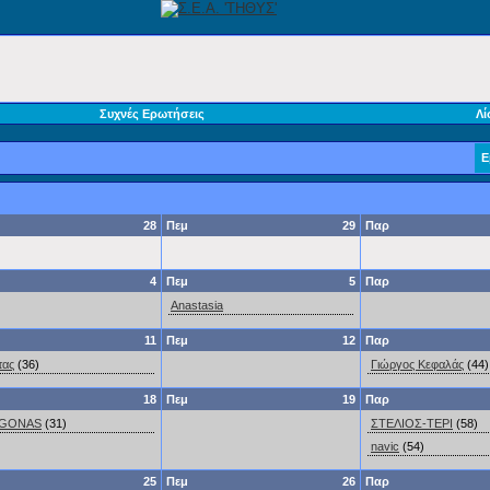
Συχνές Ερωτήσεις
Λί
Ε
28
Πεμ
29
Παρ
4
Πεμ
5
Παρ
Anastasia
11
Πεμ
12
Παρ
τας
(36)
Γιώργος Κεφαλάς
(44)
18
Πεμ
19
Παρ
GONAS
(31)
ΣΤΕΛΙΟΣ-ΤΕΡΙ
(58)
navic
(54)
25
Πεμ
26
Παρ