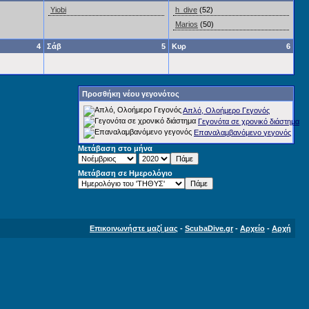
Yiobi
h_dive
(52)
Marios
(50)
4
Σάβ
5
Κυρ
6
Προσθήκη νέου γεγονότος
Απλό, Ολοήμερο Γεγονός
Γεγονότα σε χρονικό διάστημα
Επαναλαμβανόμενο γεγονός
Μετάβαση στο μήνα
Μετάβαση σε Ημερολόγιο
Επικοινωνήστε μαζί μας
-
ScubaDive.gr
-
Αρχείο
-
Αρχή