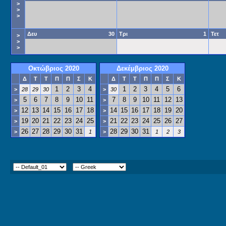
>
>
>
Δευ
30
Τρι
1
Τετ
>
>
>
Οκτώβριος 2020
Δεκέμβριος 2020
Δ
Τ
Τ
Π
Π
Σ
Κ
Δ
Τ
Τ
Π
Π
Σ
Κ
1
2
3
4
1
2
3
4
5
6
>
28
29
30
>
30
5
6
7
8
9
10
11
7
8
9
10
11
12
13
>
>
12
13
14
15
16
17
18
14
15
16
17
18
19
20
>
>
19
20
21
22
23
24
25
21
22
23
24
25
26
27
>
>
26
27
28
29
30
31
28
29
30
31
>
1
>
1
2
3