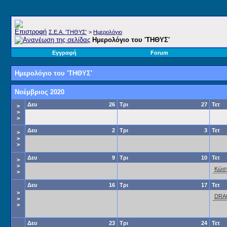
Σ.E.A. 'ΤΗΘΥΣ'
>
Ημερολόγιο
Ημερολόγιο του 'ΤΗΘΥΣ'
Εγγραφή
Forum
Ημερολόγιο του 'ΤΗΘΥΣ'
Νοέμβριος 2020
Δευ
26
Τρι
27
Τετ
>
>
>
Δευ
2
Τρι
3
Τετ
>
>
>
Δευ
9
Τρι
10
Τετ
>
>
Κώσ
>
Δευ
16
Τρι
17
Τετ
>
DRA
>
>
Δευ
23
Τρι
24
Τετ