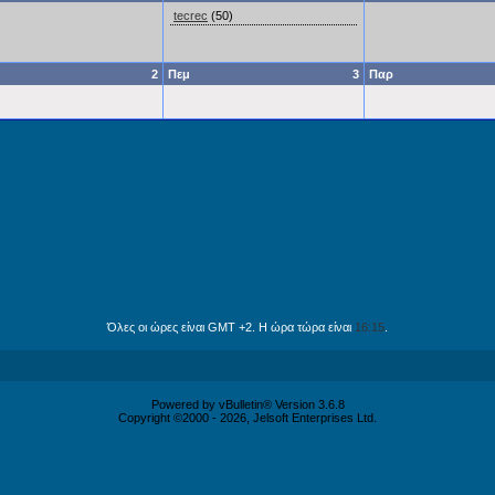
tecrec
(50)
2
Πεμ
3
Παρ
Όλες οι ώρες είναι GMT +2. Η ώρα τώρα είναι
16:15
.
Powered by vBulletin® Version 3.6.8
Copyright ©2000 - 2026, Jelsoft Enterprises Ltd.