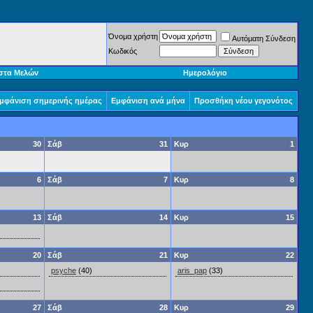
Όνομα χρήστη
Αυτόματη Σύνδεση
Κωδικός
στα Μελών
Ημερολόγιο
μφάνιση σημερινής ημέρας
Εμφάνιση ανά μήνα
Προσθήκη νέου γεγονότος
30
Σάβ
31
Κυρ
1
6
Σάβ
7
Κυρ
8
13
Σάβ
14
Κυρ
15
20
Σάβ
21
Κυρ
22
psyche
(40)
aris_pap
(33)
27
Σάβ
28
Κυρ
29