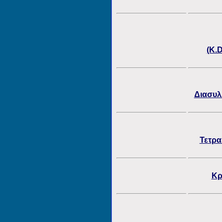
(K.
Διασυλ
Τετρα
Κρ