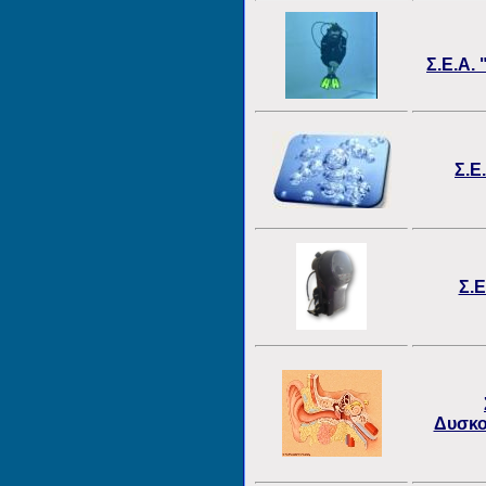
Σ.Ε.Α.
Σ.Ε
Σ.Ε
Δυσκο