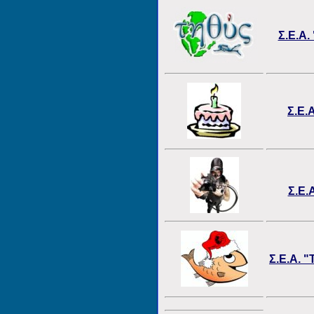
Σ.Ε.Α.
Σ.Ε.
Σ.Ε.
Σ.Ε.Α. "