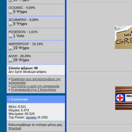
OCEANIC - 9,09%
SCUBAPRO - 8,08%
POSEIDON - 1,01%
WATERPOOF - 19,19%
ΑΛΛΗ - 28,28%
Σύνολο ψήφων: 99
Δεν έχετε δικαίωμα ψήφου.
»
Εμφάνιση των αποτελεσμάτων της
ψηφοφορίας
»
Συζητείστε γι αυτή την ψηφοφορία
»
Η ψηφοφορία έχει 7 Απαντήσεις
» Στατιστικά
Μέλη: 8.521
Θέματα: 5.473
Μηνύματα: 65.529
Top Poster:
geogeo
(6.155)
Καλωσορίζουμε το νεότερο μέλος μας:
Brianbab