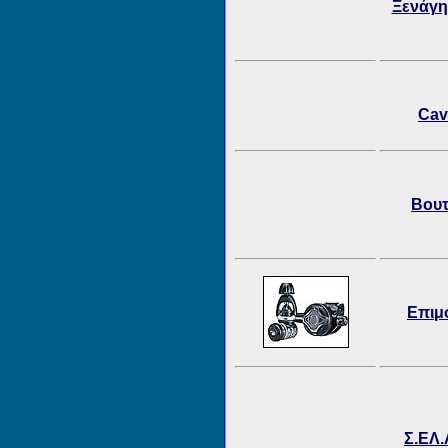
Ξενάγη
Cav
Βουτ
Επιμ
Σ.ΕΛ.