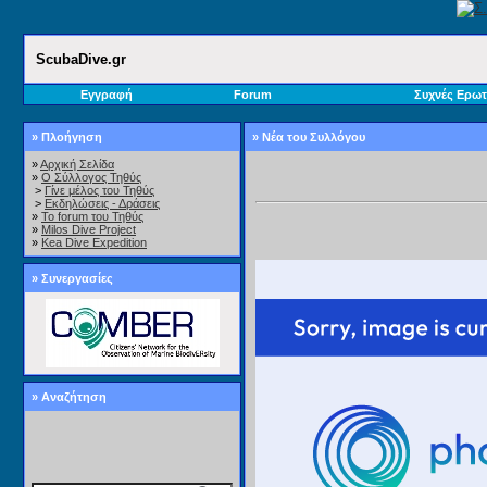
ScubaDive.gr
Εγγραφή
Forum
Συχνές Ερωτ
» Πλοήγηση
» Νέα του Συλλόγου
»
Αρχική Σελίδα
»
Ο Σύλλογος Τηθύς
>
Γίνε μέλος του Τηθύς
>
Εκδηλώσεις - Δράσεις
»
Το forum του Τηθύς
»
Milos Dive Project
»
Kea Dive Expedition
» Συνεργασίες
» Αναζήτηση