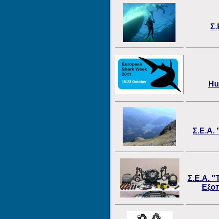
Σ.
Hu
Σ.Ε.Α.
Σ.Ε.Α. 
Εξοπ