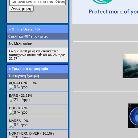
»
Online Users: 487
0 μέλη και 487 επισκέπτες
No Μέλη online
Είχαμε
9938
μέλη και επισκέπτες
ταυτόχρονα online στίς 09-06-26 ώρα:
22:27
» Τρέχουσα ψηφοφορία
Τι στεγανή έχουμε;
AQUA LUNG - 0%
BARE - 21,21%
DUI - 8,08%
MARES - 0%
NORTHERN DIVER - 10,10%