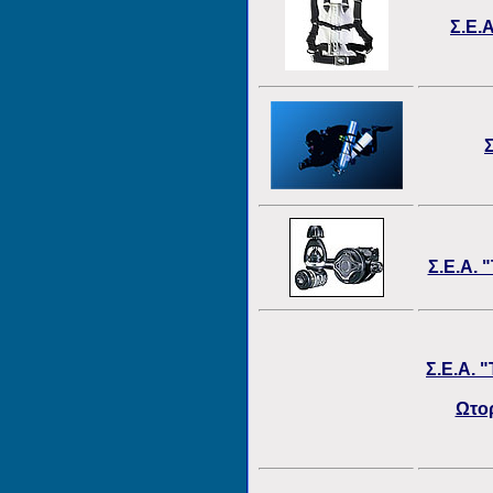
Σ.Ε.
Σ
Σ.Ε.Α. 
Σ.Ε.Α. 
Ωτο