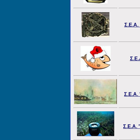
Σ.Ε.Α.
Σ.Ε.
Σ.Ε.Α.
Σ.Ε.Α.