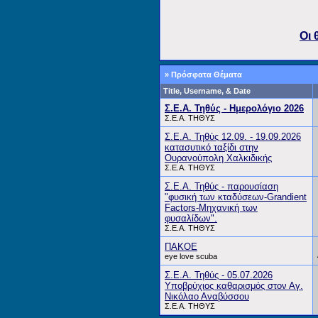
Οι 
» Πρόσφατα Θέματα
Title, Username, & Date
Σ.Ε.Α. Τηθύς - Ημερολόγιο 2026
Σ.Ε.Α. ΤΗΘΥΣ
Σ.Ε.Α. Τηθύς 12.09. - 19.09.2026
κατασυτικό ταξίδι στην
Ουρανούπολη Χαλκιδικής
Σ.Ε.Α. ΤΗΘΥΣ
Σ.Ε.Α. Τηθύς - παρουσίαση
"φυσική των κταδύσεων-Grandient
Factors-Μηχανική των
φυσαλίδων".
Σ.Ε.Α. ΤΗΘΥΣ
ΠΑΚΟΕ
eye love scuba
Σ.Ε.Α. Τηθύς - 05.07.2026
Υποβρύχιος καθαρισμός στον Αγ.
Νικόλαο Αναβύσσου
Σ.Ε.Α. ΤΗΘΥΣ