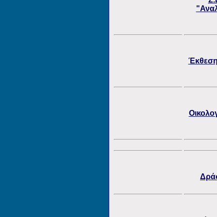
"Αναλ
Έκθεση 
Οικολο
Δράσ