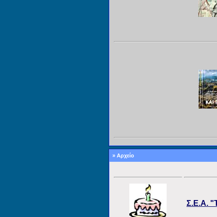
» Αρχείο
Σ.Ε.Α. 