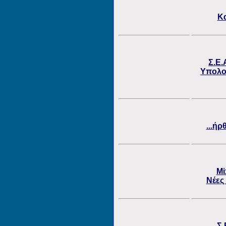
Κα
Σ.Ε.
Υπολογ
...ήρ
Mi
Νέες
Σ.