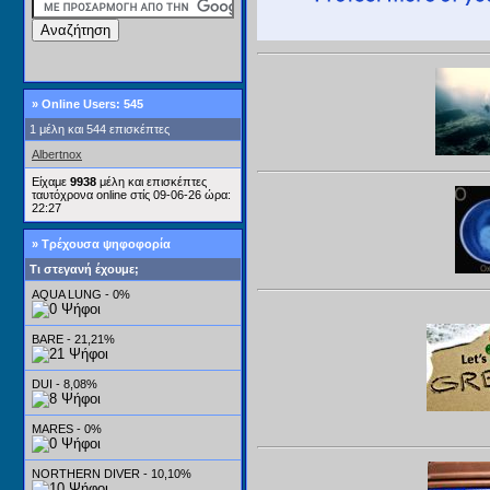
»
Online Users: 545
1 μέλη και 544 επισκέπτες
Albertnox
Είχαμε
9938
μέλη και επισκέπτες
ταυτόχρονα online στίς 09-06-26 ώρα:
22:27
» Τρέχουσα ψηφοφορία
Τι στεγανή έχουμε;
AQUA LUNG - 0%
BARE - 21,21%
DUI - 8,08%
MARES - 0%
NORTHERN DIVER - 10,10%