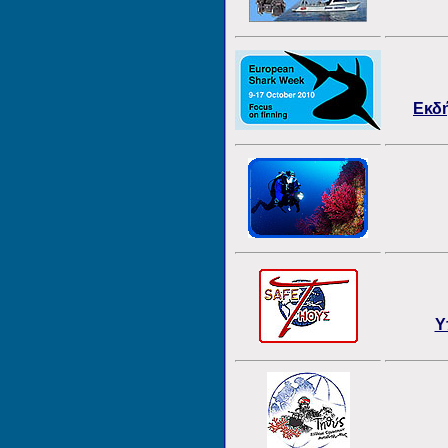
Εκδ
Υ