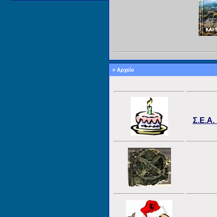
» Αρχείο
Σ.Ε.Α.