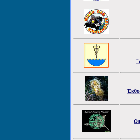
"
Έκθε
Οι