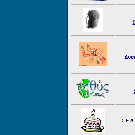
Σ
Δυσκ
Σ.Ε.Α