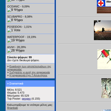
OCEANIC - 9,09%
SCUBAPRO - 8,08%
POSEIDON - 1,01%
WATERPOOF - 19,19%
ΑΛΛΗ - 28,28%
Σύνολο ψήφων: 99
Δεν έχετε δικαίωμα ψήφου.
»
Εμφάνιση των αποτελεσμάτων της
ψηφοφορίας
»
Συζητείστε γι αυτή την ψηφοφορία
»
Η ψηφοφορία έχει 7 Απαντήσεις
» Στατιστικά
Μέλη: 8.521
Θέματα: 5.473
Μηνύματα: 65.529
Top Poster:
geogeo
(6.155)
Καλωσορίζουμε το νεότερο μέλος μας:
Brianbab