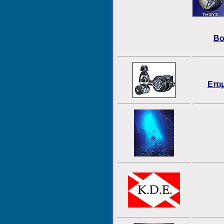
Βο
Επι