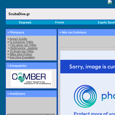
ScubaDive.gr
Εγγραφή
Forum
Συχνές Ερωτ
» Πλοήγηση
» Νέα του Συλλόγου
»
Αρχική Σελίδα
»
Ο Σύλλογος Τηθύς
>
Γίνε μέλος του Τηθύς
>
Εκδηλώσεις - Δράσεις
»
Το forum του Τηθύς
»
Milos Dive Project
»
Kea Dive Expedition
» Συνεργασίες
» Αναζήτηση