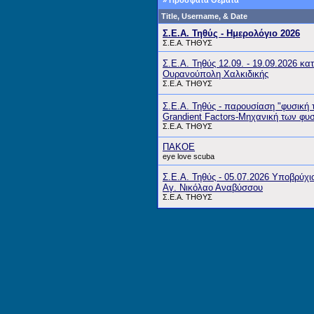
» Πρόσφατα Θέματα
Title, Username, & Date
Σ.Ε.Α. Τηθύς - Ημερολόγιο 2026
Σ.Ε.Α. ΤΗΘΥΣ
Σ.Ε.Α. Τηθύς 12.09. - 19.09.2026 κατ
Ουρανούπολη Χαλκιδικής
Σ.Ε.Α. ΤΗΘΥΣ
Σ.Ε.Α. Τηθύς - παρουσίαση "φυσική
Grandient Factors-Μηχανική των φυ
Σ.Ε.Α. ΤΗΘΥΣ
ΠΑΚΟΕ
eye love scuba
Σ.Ε.Α. Τηθύς - 05.07.2026 Υποβρύχι
Αγ. Νικόλαο Αναβύσσου
Σ.Ε.Α. ΤΗΘΥΣ