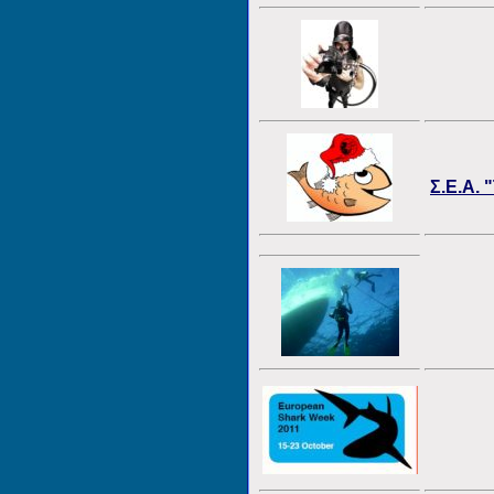
Σ.Ε.Α. 