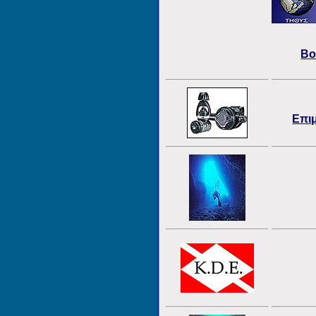
Βο
Επι