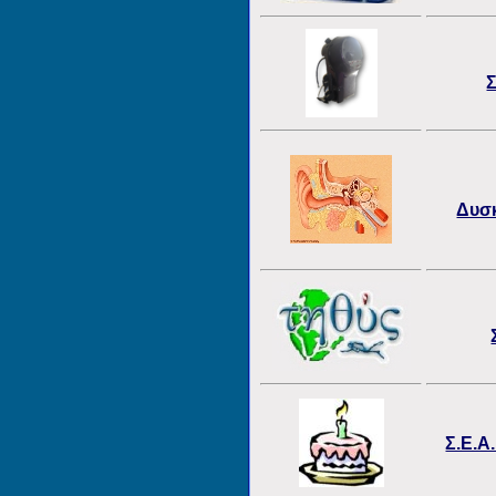
Σ
Δυσκ
Σ.Ε.Α