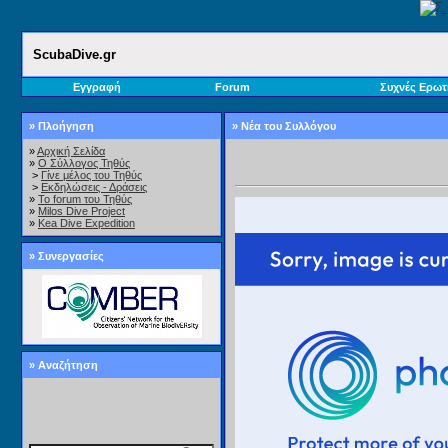
ScubaDive.gr
Εγγραφή
Forum
Συχνές Ερωτ
» Πλοήγηση
» Νέα του Συλλόγου
»
Αρχική Σελίδα
»
Ο Σύλλογος Τηθύς
>
Γίνε μέλος του Τηθύς
>
Εκδηλώσεις - Δράσεις
»
Το forum του Τηθύς
»
Milos Dive Project
»
Kea Dive Expedition
» Συνεργασίες
» Αναζήτηση