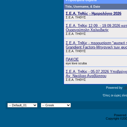
» Πρόσφατα Θέματα
Title, Username, & Date
Σ.Ε.Α. Τηθύς - Ημερολόγιο 2026
Σ.Ε.Α. ΤΗΘΥΣ
Σ.Ε.Α. Τηθύς 12.09. - 19.09.2026 κατ
Ουρανούπολη Χαλκιδικής
Σ.Ε.Α. ΤΗΘΥΣ
Σ.Ε.Α. Τηθύς - παρουσίαση "φυσική
Grandient Factors-Μηχανική των φυ
Σ.Ε.Α. ΤΗΘΥΣ
ΠΑΚΟΕ
eye love scuba
Σ.Ε.Α. Τηθύς - 05.07.2026 Υποβρύχι
Αγ. Νικόλαο Αναβύσσου
Σ.Ε.Α. ΤΗΘΥΣ
Powered by
vB
Όλες οι ώρες είν
Powered b
Copyright ©2000