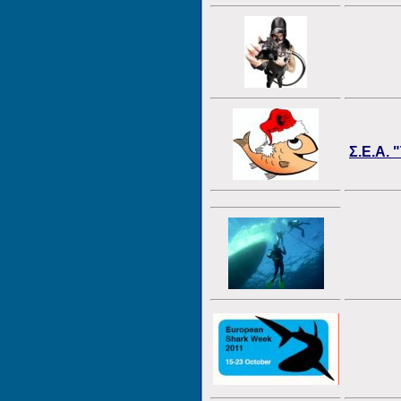
Σ.Ε.Α. 