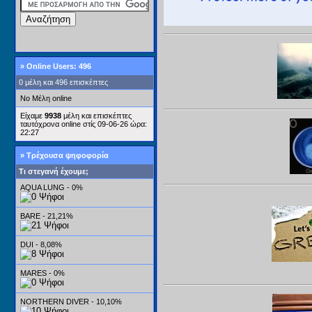
»
Online Users: 496
0 μέλη και 496 επισκέπτες
No Μέλη online
Είχαμε
9938
μέλη και επισκέπτες
ταυτόχρονα online στίς 09-06-26 ώρα:
22:27
» Τρέχουσα ψηφοφορία
Τι στεγανή έχουμε;
AQUA LUNG - 0%
BARE - 21,21%
DUI - 8,08%
MARES - 0%
NORTHERN DIVER - 10,10%