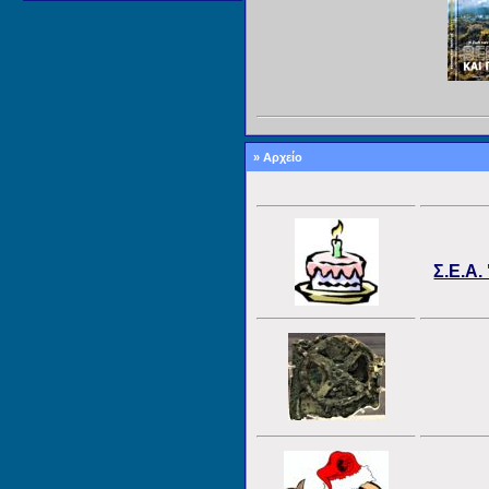
» Αρχείο
Σ.Ε.Α.