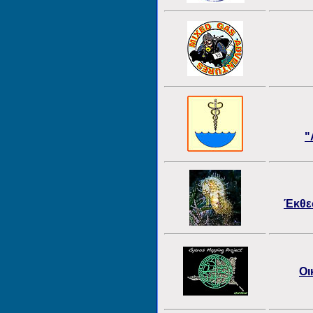
"
Έκθε
Οι