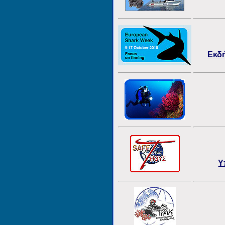
Εκδ
Υ