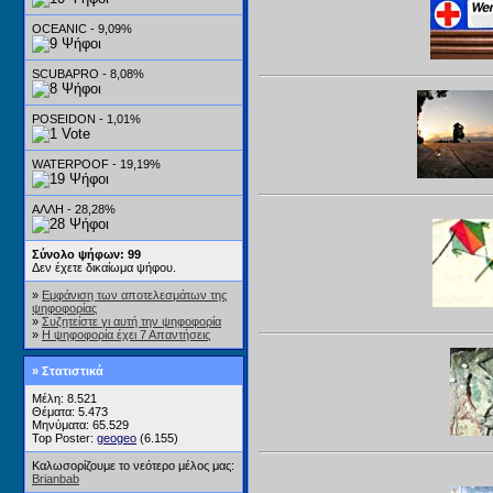
OCEANIC - 9,09%
SCUBAPRO - 8,08%
POSEIDON - 1,01%
WATERPOOF - 19,19%
ΑΛΛΗ - 28,28%
Σύνολο ψήφων: 99
Δεν έχετε δικαίωμα ψήφου.
»
Εμφάνιση των αποτελεσμάτων της
ψηφοφορίας
»
Συζητείστε γι αυτή την ψηφοφορία
»
Η ψηφοφορία έχει 7 Απαντήσεις
» Στατιστικά
Μέλη: 8.521
Θέματα: 5.473
Μηνύματα: 65.529
Top Poster:
geogeo
(6.155)
Καλωσορίζουμε το νεότερο μέλος μας:
Brianbab